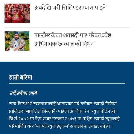
घरदैलोमा
दग्नाममा वडा स्तरीय भदौरे गाउँसभा सम्पन्न
५६औं अन्तराष्ट्रिय साक्षरता दिवसको अवसरमा
रत्न स्मृति छात्रवृत्ति बितरण
भुरुङ तातोपानीमा सडक बत्ती र सिसि क्यामेरा
जडान
नेपाली काँग्रेस म्याग्दीबाट प्रतिनिधिसभामा