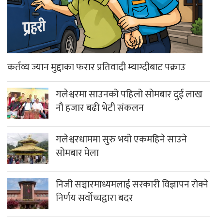
निर्वाचन आयोगले माग्यो उम्मेदवारको खर्च विवरण
ताजा समाचार
गलेश्वर, पाखाथर र रुममा गठबन्धनको घरदैलो
र कार्यकर्ता भेटघाट
मनमोहक भू–दृश्यले फेरिँदै मुस्ताङको मुहार
लुलाङमा गठबन्धनका उम्मेदवार मत माग्न