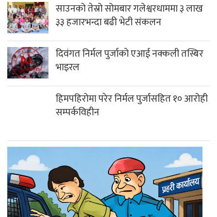
म्याग्दीका शताब्दी पुरुष नारच्याङका चन्द्रे फगामी