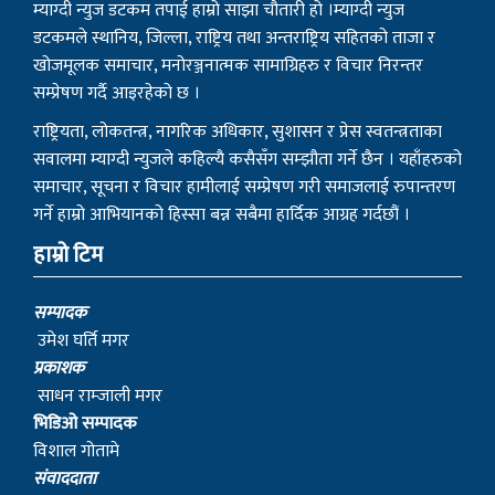
आकांक्षी उम्मेदवारको नाम सिफारिस
काठमाडौंमा कोरोना संक्रमितको संख्या झन्डै
चार हजार
निर्वाचनका लागि १ लाख ३० हजार म्यादी प्रहरी
भर्ना गर्ने योजना
आईतबारदेखि सार्वजनिक सवारी साधन बन्द
एसईई पुरक परीक्षा भदौ ११ र १२ गते, आवेदन