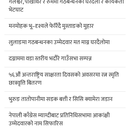
गलेश्वर, पाखाथर र रुममा गठबन्धनको घरदैलो र कार्यकर्ता
भेटघाट
मनमोहक भू–दृश्यले फेरिँदै मुस्ताङको मुहार
लुलाङमा गठबन्धनका उम्मेदवार मत माग्न घरदैलोमा
दग्नाममा वडा स्तरीय भदौरे गाउँसभा सम्पन्न
५६औं अन्तराष्ट्रिय साक्षरता दिवसको अवसरमा रत्न स्मृति
छात्रवृत्ति बितरण
भुरुङ तातोपानीमा सडक बत्ती र सिसि क्यामेरा जडान
नेपाली काँग्रेस म्याग्दीबाट प्रतिनिधिसभामा आकांक्षी
उम्मेदवारको नाम सिफारिस