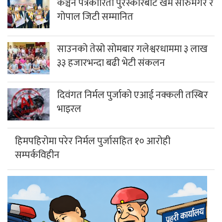
कञ्चन पत्रकारिता पुरस्कारबाट खेम सारुमगर र
गोपाल जिटी सम्मानित
साउनको तेस्रो सोमबार गलेश्वरधाममा ३ लाख
३३ हजारभन्दा बढी भेटी संकलन
दिवंगत निर्मल पुर्जाको एआई नक्कली तस्बिर
भाइरल
हिमपहिरोमा परेर निर्मल पुर्जासहित १० आरोही
सम्पर्कविहीन