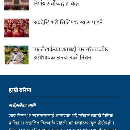
निर्णय सर्वोच्चद्वारा बदर
अबदेखि भरी सिलिण्डर ग्यास पाइने
पाल्लेखर्कका शताब्दी पार गरेका ज्येष्ठ
अभिभावक छन्त्यालको निधन
हाम्राे बारेमा
सधैं,सबैका लागि
सत्य निष्पक्ष र स्वतन्त्रतालाई आत्मसात गर्दै ग्लोबल म्याग्दी मिडिया
प्रालिद्वारा सञ्चालित जिल्लाकै पहिलो आधिकारिक न्युज पोर्टल हो ।