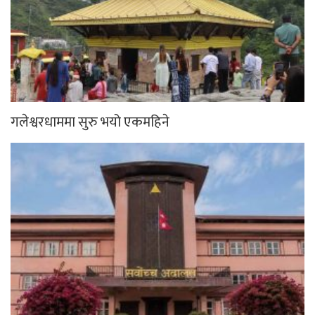
गलेश्वरधाममा सुरु भयो एकमहिने