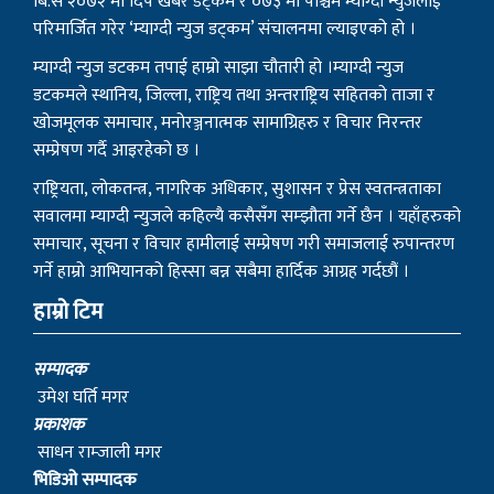
बि.सं २०७२ मा दिप खबर डट्कम र ०७३ मा पश्चिम म्याग्दी न्युजलाई
परिमार्जित गरेर ‘म्याग्दी न्युज डट्कम’ संचालनमा ल्याइएको हो ।
म्याग्दी न्युज डटकम तपाई हाम्रो साझा चौतारी हो ।म्याग्दी न्युज
डटकमले स्थानिय, जिल्ला, राष्ट्रिय तथा अन्तराष्ट्रिय सहितको ताजा र
खोजमूलक समाचार, मनोरञ्जनात्मक सामाग्रिहरु र विचार निरन्तर
सम्प्रेषण गर्दै आइरहेको छ ।
राष्ट्रियता, लोकतन्त्र, नागरिक अधिकार, सुशासन र प्रेस स्वतन्त्रताका
सवालमा म्याग्दी न्युजले कहिल्यै कसैसँग सम्झौता गर्ने छैन । यहाँहरुको
समाचार, सूचना र विचार हामीलाई सम्प्रेषण गरी समाजलाई रुपान्तरण
गर्ने हाम्रो आभियानको हिस्सा बन्न सबैमा हार्दिक आग्रह गर्दछौं ।
हाम्रो टिम
सम्पादक
उमेश घर्ति मगर
प्रकाशक
साधन राम्जाली मगर
भिडिओ सम्पादक