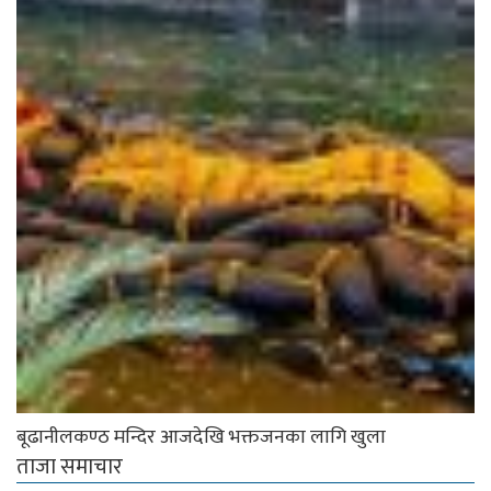
बूढानीलकण्ठ मन्दिर आजदेखि भक्तजनका लागि खुला
ताजा समाचार