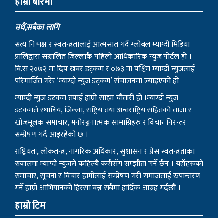
हाम्राे बारेमा
सधैं,सबैका लागि
सत्य निष्पक्ष र स्वतन्त्रतालाई आत्मसात गर्दै ग्लोबल म्याग्दी मिडिया
प्रालिद्वारा सञ्चालित जिल्लाकै पहिलो आधिकारिक न्युज पोर्टल हो ।
बि.सं २०७२ मा दिप खबर डट्कम र ०७३ मा पश्चिम म्याग्दी न्युजलाई
परिमार्जित गरेर ‘म्याग्दी न्युज डट्कम’ संचालनमा ल्याइएको हो ।
म्याग्दी न्युज डटकम तपाई हाम्रो साझा चौतारी हो ।म्याग्दी न्युज
डटकमले स्थानिय, जिल्ला, राष्ट्रिय तथा अन्तराष्ट्रिय सहितको ताजा र
खोजमूलक समाचार, मनोरञ्जनात्मक सामाग्रिहरु र विचार निरन्तर
सम्प्रेषण गर्दै आइरहेको छ ।
राष्ट्रियता, लोकतन्त्र, नागरिक अधिकार, सुशासन र प्रेस स्वतन्त्रताका
सवालमा म्याग्दी न्युजले कहिल्यै कसैसँग सम्झौता गर्ने छैन । यहाँहरुको
समाचार, सूचना र विचार हामीलाई सम्प्रेषण गरी समाजलाई रुपान्तरण
गर्ने हाम्रो आभियानको हिस्सा बन्न सबैमा हार्दिक आग्रह गर्दछौं ।
हाम्रो टिम