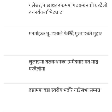
गलेश्वर, पाखाथर र रुममा गठबन्धनको घरदैलो
र कार्यकर्ता भेटघाट
मनमोहक भू–दृश्यले फेरिँदै मुस्ताङको मुहार
लुलाङमा गठबन्धनका उम्मेदवार मत माग्न
घरदैलोमा
दग्नाममा वडा स्तरीय भदौरे गाउँसभा सम्पन्न