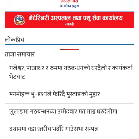
लोकप्रिय
ताजा समाचार
गलेश्वर, पाखाथर र रुममा गठबन्धनको घरदैलो र कार्यकर्ता
भेटघाट
मनमोहक भू–दृश्यले फेरिँदै मुस्ताङको मुहार
लुलाङमा गठबन्धनका उम्मेदवार मत माग्न घरदैलोमा
दग्नाममा वडा स्तरीय भदौरे गाउँसभा सम्पन्न