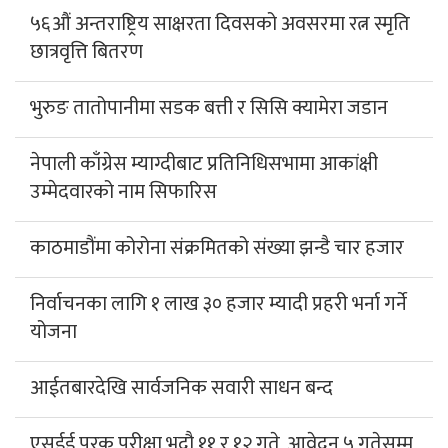
५६औं अन्तराष्ट्रिय साक्षरता दिवसको अवसरमा रत्न स्मृति
छात्रवृत्ति बितरण
भुरुङ तातोपानीमा सडक बत्ती र सिसि क्यामेरा जडान
नेपाली काँग्रेस म्याग्दीबाट प्रतिनिधिसभामा आकांक्षी
उम्मेदवारको नाम सिफारिस
काठमाडौंमा कोरोना संक्रमितको संख्या झन्डै चार हजार
निर्वाचनका लागि १ लाख ३० हजार म्यादी प्रहरी भर्ना गर्ने
योजना
आईतबारदेखि सार्वजनिक सवारी साधन बन्द
एसईई पुरक परीक्षा भदौ ११ र १२ गते, आवेदन ५ गतेसम्म