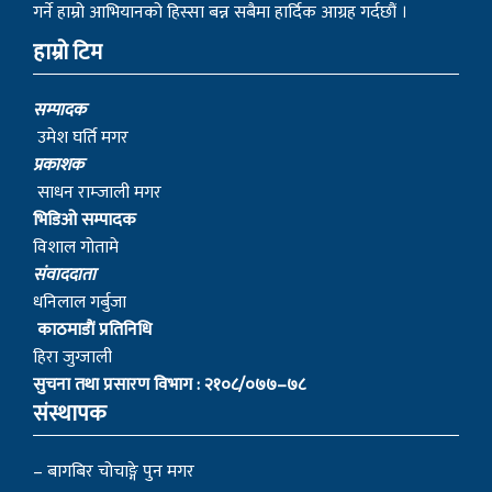
गर्ने हाम्रो आभियानको हिस्सा बन्न सबैमा हार्दिक आग्रह गर्दछौं ।
हाम्रो टिम
सम्पादक
उमेश घर्ति मगर
प्रकाशक
साधन राम्जाली मगर
भिडिओ सम्पादक
विशाल गोतामे
स‌ंवाददाता
धनिलाल गर्बुजा
काठमाडाैं प्रतिनिधि
हिरा जुग्जाली
सुचना तथा प्रसारण विभाग : २१०८/०७७–७८
संस्थापक
– बागबिर चोचाङ्गे पुन मगर