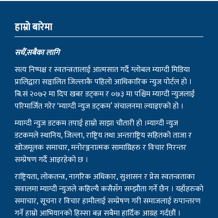
हाम्राे बारेमा
सधैं,सबैका लागि
सत्य निष्पक्ष र स्वतन्त्रतालाई आत्मसात गर्दै ग्लोबल म्याग्दी मिडिया
प्रालिद्वारा सञ्चालित जिल्लाकै पहिलो आधिकारिक न्युज पोर्टल हो ।
बि.सं २०७२ मा दिप खबर डट्कम र ०७३ मा पश्चिम म्याग्दी न्युजलाई
परिमार्जित गरेर ‘म्याग्दी न्युज डट्कम’ संचालनमा ल्याइएको हो ।
म्याग्दी न्युज डटकम तपाई हाम्रो साझा चौतारी हो ।म्याग्दी न्युज
डटकमले स्थानिय, जिल्ला, राष्ट्रिय तथा अन्तराष्ट्रिय सहितको ताजा र
खोजमूलक समाचार, मनोरञ्जनात्मक सामाग्रिहरु र विचार निरन्तर
सम्प्रेषण गर्दै आइरहेको छ ।
राष्ट्रियता, लोकतन्त्र, नागरिक अधिकार, सुशासन र प्रेस स्वतन्त्रताका
सवालमा म्याग्दी न्युजले कहिल्यै कसैसँग सम्झौता गर्ने छैन । यहाँहरुको
समाचार, सूचना र विचार हामीलाई सम्प्रेषण गरी समाजलाई रुपान्तरण
गर्ने हाम्रो आभियानको हिस्सा बन्न सबैमा हार्दिक आग्रह गर्दछौं ।