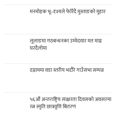
मनमोहक भू–दृश्यले फेरिँदै मुस्ताङको मुहार
लुलाङमा गठबन्धनका उम्मेदवार मत माग्न
घरदैलोमा
दग्नाममा वडा स्तरीय भदौरे गाउँसभा सम्पन्न
५६औं अन्तराष्ट्रिय साक्षरता दिवसको अवसरमा
रत्न स्मृति छात्रवृत्ति बितरण