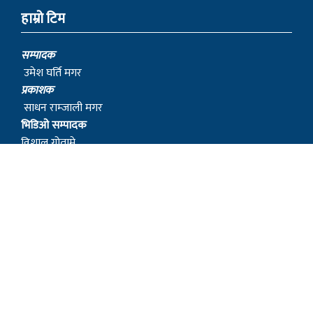
हाम्रो टिम
सम्पादक
उमेश घर्ति मगर
प्रकाशक
साधन राम्जाली मगर
भिडिओ सम्पादक
विशाल गोतामे
स‌ंवाददाता
धनिलाल गर्बुजा
काठमाडाैं प्रतिनिधि
हिरा जुग्जाली
सुचना तथा प्रसारण विभाग : २१०८/०७७–७८
संस्थापक
– बागबिर चोचाङ्गे पुन मगर
– शेर बहादुर सुतपहरे घर्ति मगर