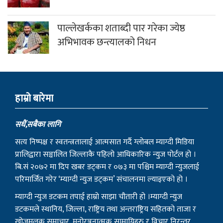
पाल्लेखर्कका शताब्दी पार गरेका ज्येष्ठ
अभिभावक छन्त्यालको निधन
हाम्राे बारेमा
सधैं,सबैका लागि
सत्य निष्पक्ष र स्वतन्त्रतालाई आत्मसात गर्दै ग्लोबल म्याग्दी मिडिया
प्रालिद्वारा सञ्चालित जिल्लाकै पहिलो आधिकारिक न्युज पोर्टल हो ।
बि.सं २०७२ मा दिप खबर डट्कम र ०७३ मा पश्चिम म्याग्दी न्युजलाई
परिमार्जित गरेर ‘म्याग्दी न्युज डट्कम’ संचालनमा ल्याइएको हो ।
म्याग्दी न्युज डटकम तपाई हाम्रो साझा चौतारी हो ।म्याग्दी न्युज
डटकमले स्थानिय, जिल्ला, राष्ट्रिय तथा अन्तराष्ट्रिय सहितको ताजा र
खोजमूलक समाचार, मनोरञ्जनात्मक सामाग्रिहरु र विचार निरन्तर