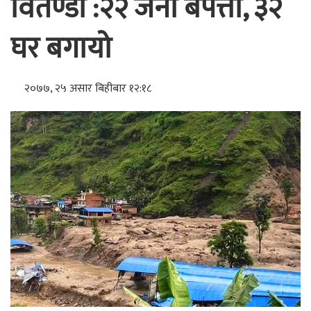
वितण्डा :२२ जना बेपत्ता, ३२
घर बगायो
२०७७, २५ असार बिहीबार १२:१८