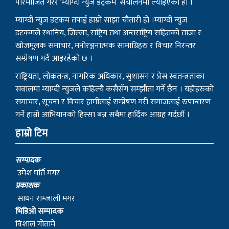
परिमार्जित गरेर ‘म्याग्दी न्युज डट्कम’ संचालनमा ल्याइएको हो ।
म्याग्दी न्युज डटकम तपाई हाम्रो साझा चौतारी हो ।म्याग्दी न्युज
डटकमले स्थानिय, जिल्ला, राष्ट्रिय तथा अन्तराष्ट्रिय सहितको ताजा र
खोजमूलक समाचार, मनोरञ्जनात्मक सामाग्रिहरु र विचार निरन्तर
सम्प्रेषण गर्दै आइरहेको छ ।
राष्ट्रियता, लोकतन्त्र, नागरिक अधिकार, सुशासन र प्रेस स्वतन्त्रताका
सवालमा म्याग्दी न्युजले कहिल्यै कसैसँग सम्झौता गर्ने छैन । यहाँहरुको
समाचार, सूचना र विचार हामीलाई सम्प्रेषण गरी समाजलाई रुपान्तरण
गर्ने हाम्रो आभियानको हिस्सा बन्न सबैमा हार्दिक आग्रह गर्दछौं ।
हाम्रो टिम
सम्पादक
उमेश घर्ति मगर
प्रकाशक
साधन राम्जाली मगर
भिडिओ सम्पादक
विशाल गोतामे