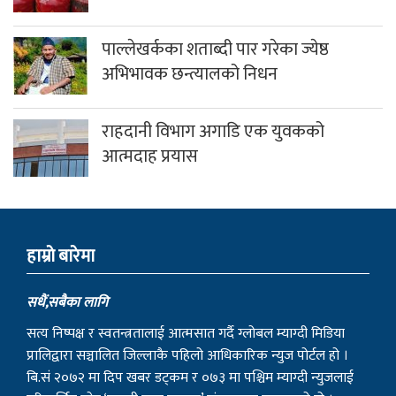
पाल्लेखर्कका शताब्दी पार गरेका ज्येष्ठ
अभिभावक छन्त्यालको निधन
राहदानी विभाग अगाडि एक युवकको
आत्मदाह प्रयास
हाम्राे बारेमा
सधैं,सबैका लागि
सत्य निष्पक्ष र स्वतन्त्रतालाई आत्मसात गर्दै ग्लोबल म्याग्दी मिडिया
प्रालिद्वारा सञ्चालित जिल्लाकै पहिलो आधिकारिक न्युज पोर्टल हो ।
बि.सं २०७२ मा दिप खबर डट्कम र ०७३ मा पश्चिम म्याग्दी न्युजलाई