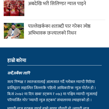
अबदेखि भरी सिलिण्डर ग्यास पाइने
पाल्लेखर्कका शताब्दी पार गरेका ज्येष्ठ
अभिभावक छन्त्यालको निधन
हाम्राे बारेमा
सधैं,सबैका लागि
सत्य निष्पक्ष र स्वतन्त्रतालाई आत्मसात गर्दै ग्लोबल म्याग्दी मिडिया
प्रालिद्वारा सञ्चालित जिल्लाकै पहिलो आधिकारिक न्युज पोर्टल हो ।
बि.सं २०७२ मा दिप खबर डट्कम र ०७३ मा पश्चिम म्याग्दी न्युजलाई
परिमार्जित गरेर ‘म्याग्दी न्युज डट्कम’ संचालनमा ल्याइएको हो ।
म्याग्दी न्युज डटकम तपाई हाम्रो साझा चौतारी हो ।म्याग्दी न्युज