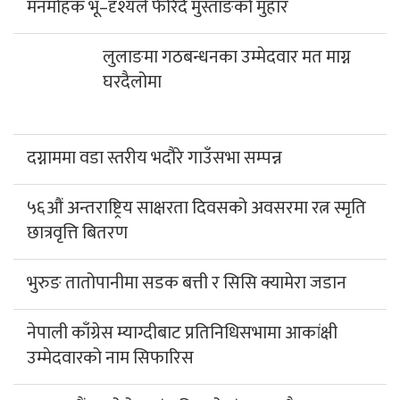
मनमोहक भू–दृश्यले फेरिँदै मुस्ताङको मुहार
लुलाङमा गठबन्धनका उम्मेदवार मत माग्न
घरदैलोमा
दग्नाममा वडा स्तरीय भदौरे गाउँसभा सम्पन्न
५६औं अन्तराष्ट्रिय साक्षरता दिवसको अवसरमा रत्न स्मृति
छात्रवृत्ति बितरण
भुरुङ तातोपानीमा सडक बत्ती र सिसि क्यामेरा जडान
नेपाली काँग्रेस म्याग्दीबाट प्रतिनिधिसभामा आकांक्षी
उम्मेदवारको नाम सिफारिस