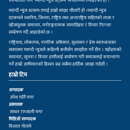
परिमार्जित गरेर ‘म्याग्दी न्युज डट्कम’ संचालनमा ल्याइएको हो ।
म्याग्दी न्युज डटकम तपाई हाम्रो साझा चौतारी हो ।म्याग्दी न्युज
डटकमले स्थानिय, जिल्ला, राष्ट्रिय तथा अन्तराष्ट्रिय सहितको ताजा र
खोजमूलक समाचार, मनोरञ्जनात्मक सामाग्रिहरु र विचार निरन्तर
सम्प्रेषण गर्दै आइरहेको छ ।
राष्ट्रियता, लोकतन्त्र, नागरिक अधिकार, सुशासन र प्रेस स्वतन्त्रताका
सवालमा म्याग्दी न्युजले कहिल्यै कसैसँग सम्झौता गर्ने छैन । यहाँहरुको
समाचार, सूचना र विचार हामीलाई सम्प्रेषण गरी समाजलाई रुपान्तरण
गर्ने हाम्रो आभियानको हिस्सा बन्न सबैमा हार्दिक आग्रह गर्दछौं ।
हाम्रो टिम
सम्पादक
उमेश घर्ति मगर
प्रकाशक
साधन राम्जाली मगर
भिडिओ सम्पादक
विशाल गोतामे