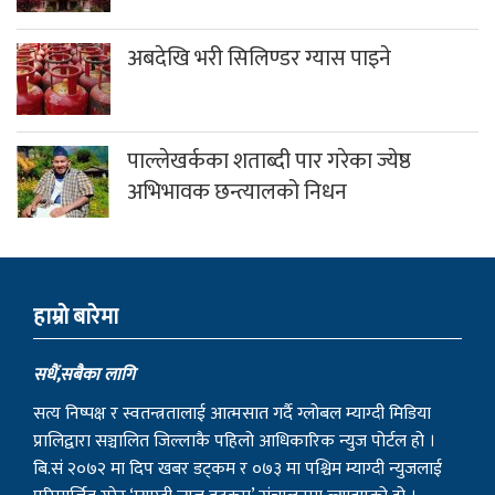
अबदेखि भरी सिलिण्डर ग्यास पाइने
पाल्लेखर्कका शताब्दी पार गरेका ज्येष्ठ
अभिभावक छन्त्यालको निधन
हाम्राे बारेमा
सधैं,सबैका लागि
सत्य निष्पक्ष र स्वतन्त्रतालाई आत्मसात गर्दै ग्लोबल म्याग्दी मिडिया
प्रालिद्वारा सञ्चालित जिल्लाकै पहिलो आधिकारिक न्युज पोर्टल हो ।
बि.सं २०७२ मा दिप खबर डट्कम र ०७३ मा पश्चिम म्याग्दी न्युजलाई