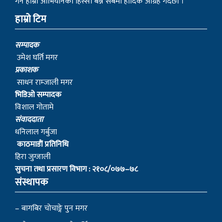
गर्ने हाम्रो आभियानको हिस्सा बन्न सबैमा हार्दिक आग्रह गर्दछौं ।
हाम्रो टिम
सम्पादक
उमेश घर्ति मगर
प्रकाशक
साधन राम्जाली मगर
भिडिओ सम्पादक
विशाल गोतामे
स‌ंवाददाता
धनिलाल गर्बुजा
काठमाडाैं प्रतिनिधि
हिरा जुग्जाली
सुचना तथा प्रसारण विभाग : २१०८/०७७–७८
संस्थापक
– बागबिर चोचाङ्गे पुन मगर