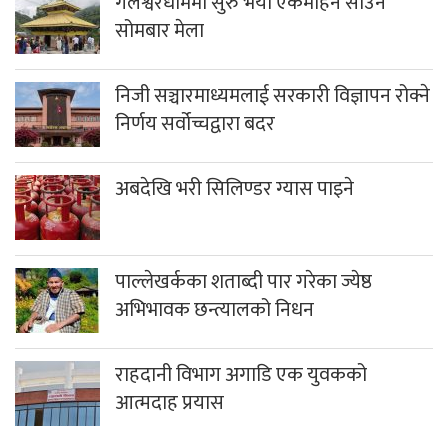
गलेश्वरधाममा सुरु भयो एकमहिने साउने
सोमबार मेला
निजी सञ्चारमाध्यमलाई सरकारी विज्ञापन रोक्ने
निर्णय सर्वोच्चद्वारा बदर
अबदेखि भरी सिलिण्डर ग्यास पाइने
पाल्लेखर्कका शताब्दी पार गरेका ज्येष्ठ
अभिभावक छन्त्यालको निधन
राहदानी विभाग अगाडि एक युवकको
आत्मदाह प्रयास