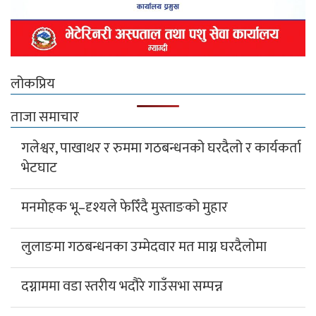
लोकप्रिय
ताजा समाचार
गलेश्वर, पाखाथर र रुममा गठबन्धनको घरदैलो र कार्यकर्ता
भेटघाट
मनमोहक भू–दृश्यले फेरिँदै मुस्ताङको मुहार
लुलाङमा गठबन्धनका उम्मेदवार मत माग्न घरदैलोमा
दग्नाममा वडा स्तरीय भदौरे गाउँसभा सम्पन्न