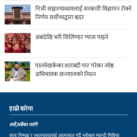
निजी सञ्चारमाध्यमलाई सरकारी विज्ञापन रोक्ने
निर्णय सर्वोच्चद्वारा बदर
अबदेखि भरी सिलिण्डर ग्यास पाइने
पाल्लेखर्कका शताब्दी पार गरेका ज्येष्ठ
अभिभावक छन्त्यालको निधन
हाम्राे बारेमा
सधैं,सबैका लागि
सत्य निष्पक्ष र स्वतन्त्रतालाई आत्मसात गर्दै ग्लोबल म्याग्दी मिडिया