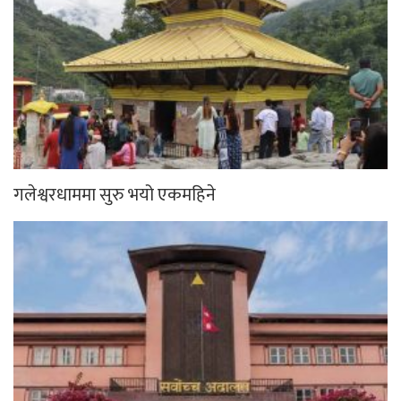
गलेश्वरधाममा सुरु भयो एकमहिने