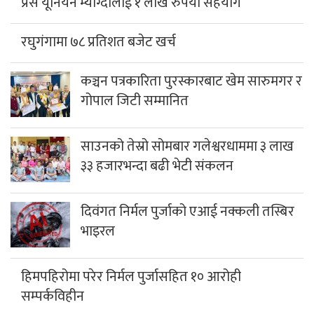
प्रेस यूनियन म्याग्दीलाई १ लाख रुपैया सहयोग
रघुगंगामा ७८ प्रतिशत बजेट खर्च
कञ्चन पत्रकारिता पुरस्कारबाट खेम सारुमगर र
गोपाल जिटी सम्मानित
साउनको तेस्रो सोमबार गलेश्वरधाममा ३ लाख
३३ हजारभन्दा बढी भेटी संकलन
दिवंगत निर्मल पुर्जाको एआई नक्कली तस्बिर
भाइरल
हिमपहिरोमा परेर निर्मल पुर्जासहित १० आरोही
सम्पर्कविहीन