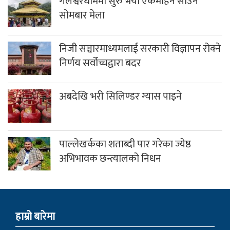
गलेश्वरधाममा सुरु भयो एकमहिने साउने
सोमबार मेला
निजी सञ्चारमाध्यमलाई सरकारी विज्ञापन रोक्ने
निर्णय सर्वोच्चद्वारा बदर
अबदेखि भरी सिलिण्डर ग्यास पाइने
पाल्लेखर्कका शताब्दी पार गरेका ज्येष्ठ
अभिभावक छन्त्यालको निधन
हाम्राे बारेमा