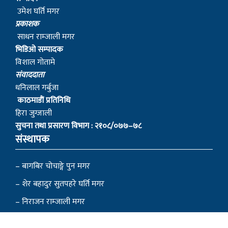
उमेश घर्ति मगर
प्रकाशक
साधन राम्जाली मगर
भिडिओ सम्पादक
विशाल गोतामे
स‌ंवाददाता
धनिलाल गर्बुजा
काठमाडाैं प्रतिनिधि
हिरा जुग्जाली
सुचना तथा प्रसारण विभाग : २१०८/०७७–७८
संस्थापक
– बागबिर चोचाङ्गे पुन मगर
– शेर बहादुर सुतपहरे घर्ति मगर
– निराजन राम्जाली मगर
– लोकेन्द्र सुतपहरे घर्ति मगर