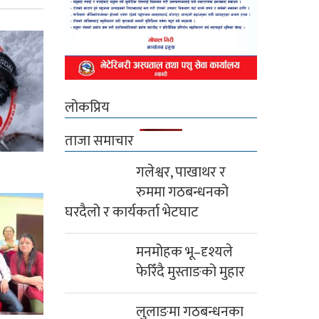
लोकप्रिय
ताजा समाचार
गलेश्वर, पाखाथर र
रुममा गठबन्धनको
घरदैलो र कार्यकर्ता भेटघाट
मनमोहक भू–दृश्यले
फेरिँदै मुस्ताङको मुहार
लुलाङमा गठबन्धनका