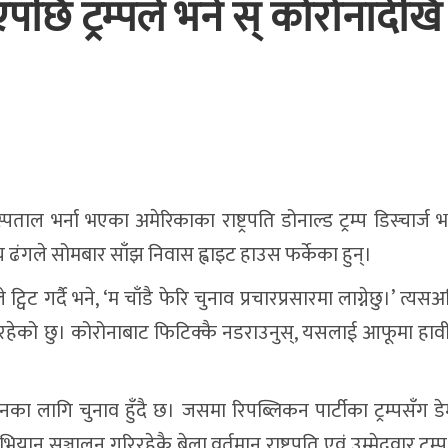
पछि ट्रम्पले भने स् कोरोनादेखि
ल भर्ना भएका अमेरिकाका राष्ट्रपति डोनाल्ड ट्रम्प डिस्चार्ज
गले सोमबार साँझ निवास ह्वाइट हाउस फर्केका हुन्।
ट गर्दै भने, ‘म चाँडै फेरि चुनाव प्रचारप्रसारमा लाग्नेछु।’ त्यसअघि
रहेको छु। कोरोनाबाट फिटिक्कै नडराउनुस्, यसलाई आफूमा हावी
नका लागि चुनाव हुँदै छ। जसमा रिपब्लिकन पार्टीका ट्रम्पसँग डे
 अभियान सञ्चालन गरिरहेकै बेला वर्तमान राष्ट्रपति एवं उम्मेदवार ट्र