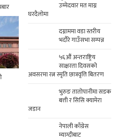
उम्मेदवार मत माग्न
मबार
घरदैलोमा
दग्नाममा वडा स्तरीय
भदौरे गाउँसभा सम्पन्न
५६औं अन्तराष्ट्रिय
साक्षरता दिवसको
अवसरमा रत्न स्मृति छात्रवृत्ति बितरण
ी
भुरुङ तातोपानीमा सडक
बत्ती र सिसि क्यामेरा
जडान
नेपाली काँग्रेस
म्याग्दीबाट