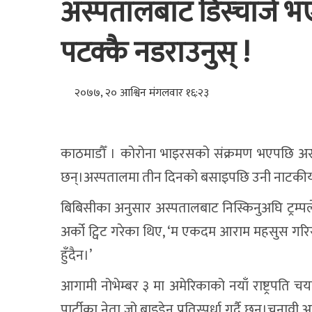
अस्पतालबाट डिस्चार्ज भए
पटक्कै नडराउनुस् !
२०७७, २० आश्विन मंगलवार १६:२३
काठमाडौँ । कोरोना भाइरसको संक्रमण भएपछि अस्पता
छन्।अस्पतालमा तीन दिनको बसाइपछि उनी नाटकीय ढं
बिबिसीका अनुसार अस्पतालबाट निस्किनुअघि ट्रम्पले ट्वि
अर्को ट्विट गरेका थिए, ‘म एकदम आराम महसुस गरि
हुँदैन।’
आगामी नोभेम्बर ३ मा अमेरिकाको नयाँ राष्ट्रपति चय
पार्टीका नेता जो बाइडेन प्रतिस्पर्धा गर्दै छन्।चुनावी