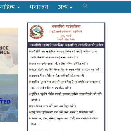
साहित्य
मनोरञ्जन
अन्य