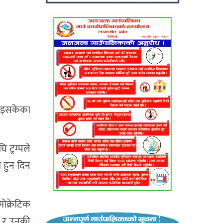
 भइसकेका
 ट्रम्पले
 हुन दिन
मोक्रेटिक
म्प र उनकी