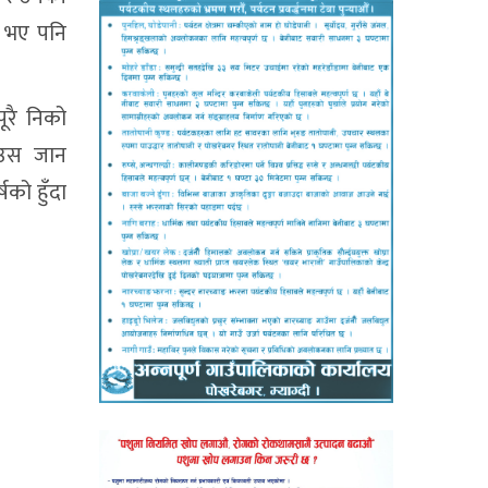
ा भए पनि
ूरै निको
ाउस जान
षको हुँदा