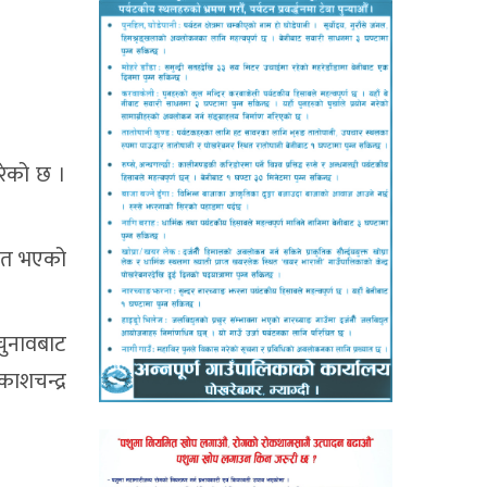
गरेको छ ।
जित भएको
चुनावबाट
काशचन्द्र