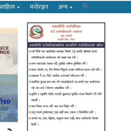
साहित्य
मनोरञ्जन
अन्य