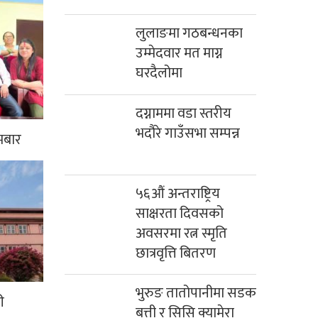
लुलाङमा गठबन्धनका
उम्मेदवार मत माग्न
घरदैलोमा
दग्नाममा वडा स्तरीय
भदौरे गाउँसभा सम्पन्न
मबार
५६औं अन्तराष्ट्रिय
साक्षरता दिवसको
अवसरमा रत्न स्मृति
छात्रवृत्ति बितरण
भुरुङ तातोपानीमा सडक
ी
बत्ती र सिसि क्यामेरा