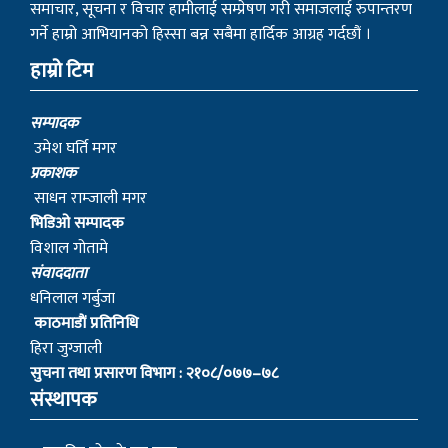
समाचार, सूचना र विचार हामीलाई सम्प्रेषण गरी समाजलाई रुपान्तरण
गर्ने हाम्रो आभियानको हिस्सा बन्न सबैमा हार्दिक आग्रह गर्दछौं ।
हाम्रो टिम
सम्पादक
उमेश घर्ति मगर
प्रकाशक
साधन राम्जाली मगर
भिडिओ सम्पादक
विशाल गोतामे
स‌ंवाददाता
धनिलाल गर्बुजा
काठमाडाैं प्रतिनिधि
हिरा जुग्जाली
सुचना तथा प्रसारण विभाग : २१०८/०७७–७८
संस्थापक