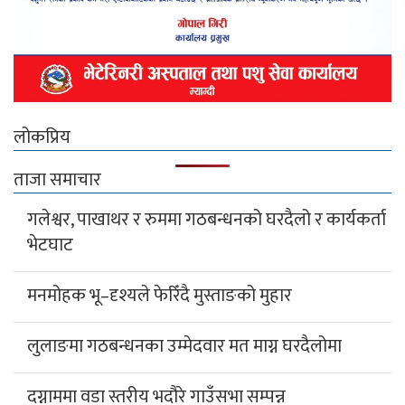
लोकप्रिय
ताजा समाचार
गलेश्वर, पाखाथर र रुममा गठबन्धनको घरदैलो र कार्यकर्ता
भेटघाट
मनमोहक भू–दृश्यले फेरिँदै मुस्ताङको मुहार
लुलाङमा गठबन्धनका उम्मेदवार मत माग्न घरदैलोमा
दग्नाममा वडा स्तरीय भदौरे गाउँसभा सम्पन्न