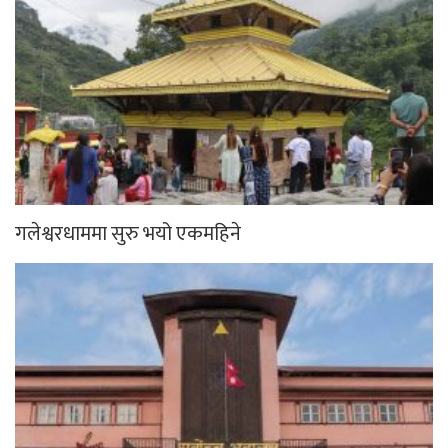
गलेश्वरधाममा सुरु भयो एकमहिने