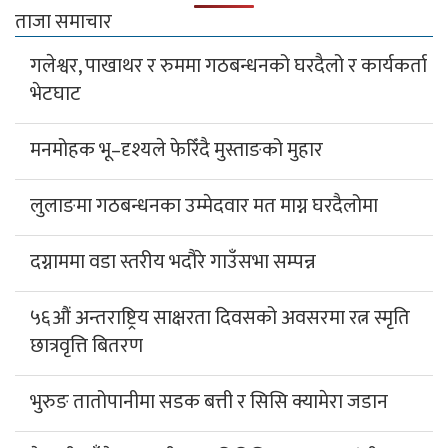
ताजा समाचार
गलेश्वर, पाखाथर र रुममा गठबन्धनको घरदैलो र कार्यकर्ता
भेटघाट
मनमोहक भू–दृश्यले फेरिँदै मुस्ताङको मुहार
लुलाङमा गठबन्धनका उम्मेदवार मत माग्न घरदैलोमा
दग्नाममा वडा स्तरीय भदौरे गाउँसभा सम्पन्न
५६औं अन्तराष्ट्रिय साक्षरता दिवसको अवसरमा रत्न स्मृति
छात्रवृत्ति बितरण
भुरुङ तातोपानीमा सडक बत्ती र सिसि क्यामेरा जडान