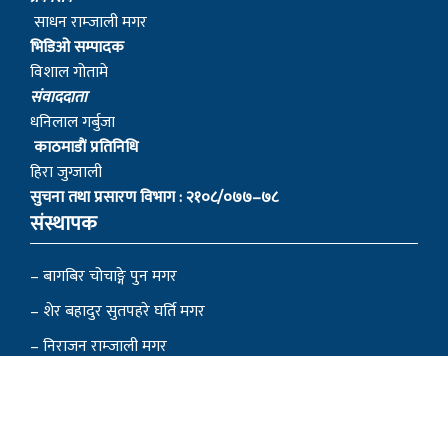
साधन राम्जाली मगर
भिडिओ सम्पादक
विशाल गोतामे
स‌ंवाददाता
धनिलाल गर्बुजा
काठमाडाैं प्रतिनिधि
हिरा जुग्जाली
सुचना तथा प्रसारण विभाग : २१०८/०७७–७८
संस्थापक
– बागबिर चोचाङ्गे पुन मगर
– शेर बहादुर सुतपहरे घर्ति मगर
– निराजन राम्जाली मगर
– लोकेन्द्र सुतपहरे घर्ति मगर
– रबहादुर राम्जालि मगर