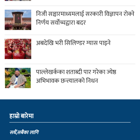
निजी सञ्चारमाध्यमलाई सरकारी विज्ञापन रोक्ने
निर्णय सर्वोच्चद्वारा बदर
अबदेखि भरी सिलिण्डर ग्यास पाइने
पाल्लेखर्कका शताब्दी पार गरेका ज्येष्ठ
अभिभावक छन्त्यालको निधन
हाम्राे बारेमा
सधैं,सबैका लागि