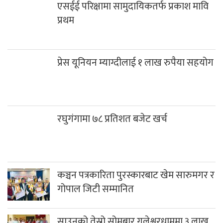
एसईई परिक्षामा सामुदायिकतर्फ प्रकाश मावि
प्रथम
प्रेस यूनियन म्याग्दीलाई १ लाख रुपैया सहयोग
रघुगंगामा ७८ प्रतिशत बजेट खर्च
कञ्चन पत्रकारिता पुरस्कारबाट खेम सारुमगर र
गोपाल जिटी सम्मानित
साउनको तेस्रो सोमबार गलेश्वरधाममा ३ लाख