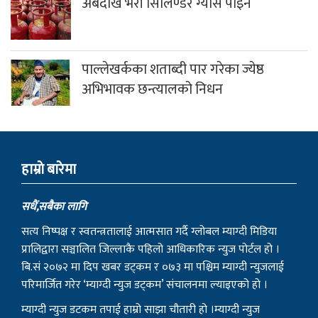
अबदेखि भरी सिलिण्डर ग्यास पाइने
पाल्लेखर्कका शताब्दी पार गरेका ज्येष्ठ
अभिभावक छन्त्यालको निधन
हाम्राे बारेमा
सधैं,सबैका लागि
सत्य निष्पक्ष र स्वतन्त्रतालाई आत्मसात गर्दै ग्लोबल म्याग्दी मिडिया
प्रालिद्वारा सञ्चालित जिल्लाकै पहिलो आधिकारिक न्युज पोर्टल हो ।
बि.सं २०७२ मा दिप खबर डट्कम र ०७३ मा पश्चिम म्याग्दी न्युजलाई
परिमार्जित गरेर ‘म्याग्दी न्युज डट्कम’ संचालनमा ल्याइएको हो ।
म्याग्दी न्युज डटकम तपाई हाम्रो साझा चौतारी हो ।म्याग्दी न्युज