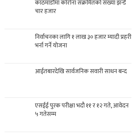
काठमाडौंमा कोरोना संक्रमितको संख्या झन्डै
चार हजार
निर्वाचनका लागि १ लाख ३० हजार म्यादी प्रहरी
भर्ना गर्ने योजना
आईतबारदेखि सार्वजनिक सवारी साधन बन्द
एसईई पुरक परीक्षा भदौ ११ र १२ गते, आवेदन
५ गतेसम्म