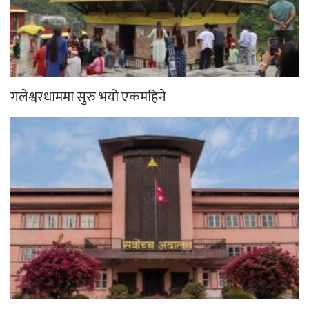
गलेश्वरधाममा सुरु भयो एकमहिने