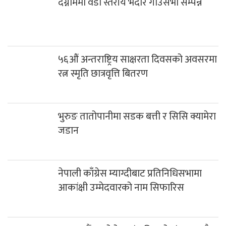
दग्नाममा वडा स्तरीय भदौरे गाउँसभा सम्पन्न
५६औं अन्तराष्ट्रिय साक्षरता दिवसको अवसरमा
रत्न स्मृति छात्रवृत्ति बितरण
भुरुङ तातोपानीमा सडक बत्ती र सिसि क्यामेरा
जडान
नेपाली काँग्रेस म्याग्दीबाट प्रतिनिधिसभामा
आकांक्षी उम्मेदवारको नाम सिफारिस