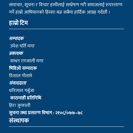
हाम्रो टिम
सम्पादक
उमेश घर्ति मगर
प्रकाशक
साधन राम्जाली मगर
भिडिओ सम्पादक
विशाल गोतामे
स‌ंवाददाता
धनिलाल गर्बुजा
काठमाडाैं प्रतिनिधि
हिरा जुग्जाली
सुचना तथा प्रसारण विभाग : २१०८/०७७–७८
संस्थापक
– बागबिर चोचाङ्गे पुन मगर
– शेर बहादुर सुतपहरे घर्ति मगर