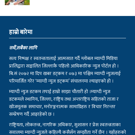
हाम्राे बारेमा
सधैं,सबैका लागि
सत्य निष्पक्ष र स्वतन्त्रतालाई आत्मसात गर्दै ग्लोबल म्याग्दी मिडिया
प्रालिद्वारा सञ्चालित जिल्लाकै पहिलो आधिकारिक न्युज पोर्टल हो ।
बि.सं २०७२ मा दिप खबर डट्कम र ०७३ मा पश्चिम म्याग्दी न्युजलाई
परिमार्जित गरेर ‘म्याग्दी न्युज डट्कम’ संचालनमा ल्याइएको हो ।
म्याग्दी न्युज डटकम तपाई हाम्रो साझा चौतारी हो ।म्याग्दी न्युज
डटकमले स्थानिय, जिल्ला, राष्ट्रिय तथा अन्तराष्ट्रिय सहितको ताजा र
खोजमूलक समाचार, मनोरञ्जनात्मक सामाग्रिहरु र विचार निरन्तर
सम्प्रेषण गर्दै आइरहेको छ ।
राष्ट्रियता, लोकतन्त्र, नागरिक अधिकार, सुशासन र प्रेस स्वतन्त्रताका
सवालमा म्याग्दी न्युजले कहिल्यै कसैसँग सम्झौता गर्ने छैन । यहाँहरुको
समाचार, सूचना र विचार हामीलाई सम्प्रेषण गरी समाजलाई रुपान्तरण
गर्ने हाम्रो आभियानको हिस्सा बन्न सबैमा हार्दिक आग्रह गर्दछौं ।