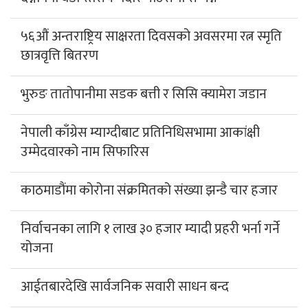
छात्रवृत्ति बितरण
भुरुङ तातोपानीमा सडक बत्ती र सिसि क्यामेरा जडान
नेपाली काँग्रेस म्याग्दीबाट प्रतिनिधिसभामा आकांक्षी
उम्मेदवारको नाम सिफारिस
काठमाडौंमा कोरोना संक्रमितको संख्या झन्डै चार हजार
निर्वाचनका लागि १ लाख ३० हजार म्यादी प्रहरी भर्ना गर्ने
योजना
आईतबारदेखि सार्वजनिक सवारी साधन बन्द
एसईई पुरक परीक्षा भदौ ११ र १२ गते, आवेदन ५ गतेसम्म