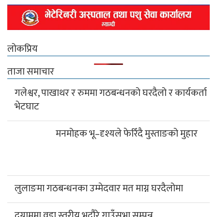
लोकप्रिय
ताजा समाचार
गलेश्वर, पाखाथर र रुममा गठबन्धनको घरदैलो र कार्यकर्ता
भेटघाट
मनमोहक भू–दृश्यले फेरिँदै मुस्ताङको मुहार
लुलाङमा गठबन्धनका उम्मेदवार मत माग्न घरदैलोमा
दग्नाममा वडा स्तरीय भदौरे गाउँसभा सम्पन्न
५६औं अन्तराष्ट्रिय साक्षरता दिवसको अवसरमा रत्न स्मृति