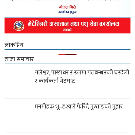
लोकप्रिय
ताजा समाचार
गलेश्वर, पाखाथर र रुममा गठबन्धनको घरदैलो
र कार्यकर्ता भेटघाट
मनमोहक भू–दृश्यले फेरिँदै मुस्ताङको मुहार