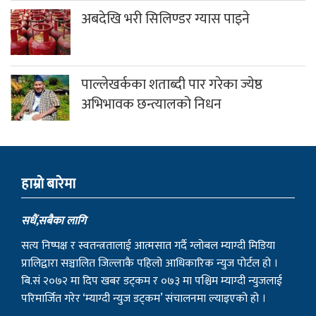
अबदेखि भरी सिलिण्डर ग्यास पाइने
पाल्लेखर्कका शताब्दी पार गरेका ज्येष्ठ
अभिभावक छन्त्यालको निधन
हाम्राे बारेमा
सधैं,सबैका लागि
सत्य निष्पक्ष र स्वतन्त्रतालाई आत्मसात गर्दै ग्लोबल म्याग्दी मिडिया
प्रालिद्वारा सञ्चालित जिल्लाकै पहिलो आधिकारिक न्युज पोर्टल हो ।
बि.सं २०७२ मा दिप खबर डट्कम र ०७३ मा पश्चिम म्याग्दी न्युजलाई
परिमार्जित गरेर ‘म्याग्दी न्युज डट्कम’ संचालनमा ल्याइएको हो ।