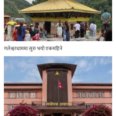
गलेश्वरधाममा सुरु भयो एकमहिने