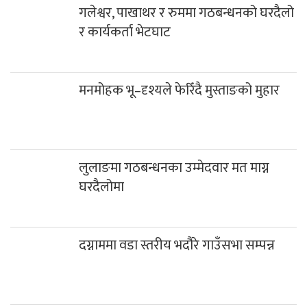
गलेश्वर, पाखाथर र रुममा गठबन्धनको घरदैलो
र कार्यकर्ता भेटघाट
मनमोहक भू–दृश्यले फेरिँदै मुस्ताङको मुहार
लुलाङमा गठबन्धनका उम्मेदवार मत माग्न
घरदैलोमा
दग्नाममा वडा स्तरीय भदौरे गाउँसभा सम्पन्न