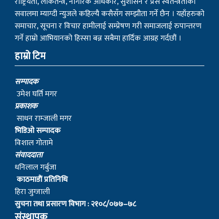
राष्ट्रियता, लोकतन्त्र, नागरिक अधिकार, सुशासन र प्रेस स्वतन्त्रताका
सवालमा म्याग्दी न्युजले कहिल्यै कसैसँग सम्झौता गर्ने छैन । यहाँहरुको
समाचार, सूचना र विचार हामीलाई सम्प्रेषण गरी समाजलाई रुपान्तरण
गर्ने हाम्रो आभियानको हिस्सा बन्न सबैमा हार्दिक आग्रह गर्दछौं ।
हाम्रो टिम
सम्पादक
उमेश घर्ति मगर
प्रकाशक
साधन राम्जाली मगर
भिडिओ सम्पादक
विशाल गोतामे
स‌ंवाददाता
धनिलाल गर्बुजा
काठमाडाैं प्रतिनिधि
हिरा जुग्जाली
सुचना तथा प्रसारण विभाग : २१०८/०७७–७८
संस्थापक