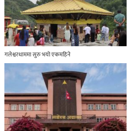
गलेश्वरधाममा सुरु भयो एकमहिने