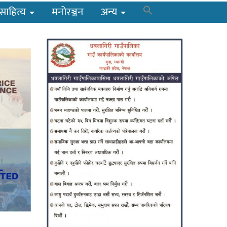
साहित्य
मनोरञ्जन
अन्य