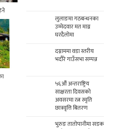
िने
लुलाङमा गठबन्धनका
उम्मेदवार मत माग्न
घरदैलोमा
दग्नाममा वडा स्तरीय
भदौरे गाउँसभा सम्पन्न
का
५६औं अन्तराष्ट्रिय
साक्षरता दिवसको
अवसरमा रत्न स्मृति
छात्रवृत्ति बितरण
भुरुङ तातोपानीमा सडक