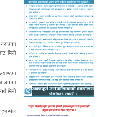
द गराएका
यबाट मिनी
्याण्डमा
जाजतपत्र
ाथै मिनी
ाइने खेल