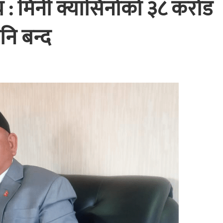
्णय : मिनी क्यासिनोको ३८ करोड
पनि बन्द