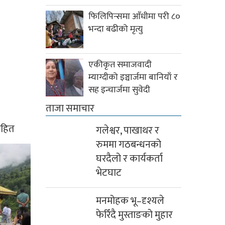
फिलिपिन्समा आँधीमा परी ८०
भन्दा बढीको मृत्यु
एकीकृत समाजवादी
म्याग्दीको इञ्चार्जमा बानियाँ र
सह इन्चार्जमा सुवेदी
ताजा समाचार
ासहित
गलेश्वर, पाखाथर र
रुममा गठबन्धनको
घरदैलो र कार्यकर्ता
भेटघाट
मनमोहक भू–दृश्यले
फेरिँदै मुस्ताङको मुहार