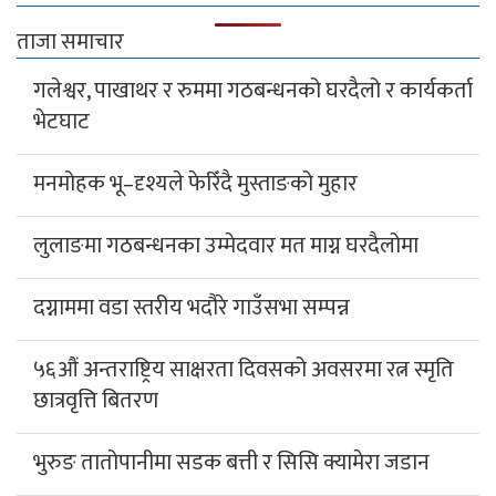
ताजा समाचार
गलेश्वर, पाखाथर र रुममा गठबन्धनको घरदैलो र कार्यकर्ता
भेटघाट
मनमोहक भू–दृश्यले फेरिँदै मुस्ताङको मुहार
लुलाङमा गठबन्धनका उम्मेदवार मत माग्न घरदैलोमा
दग्नाममा वडा स्तरीय भदौरे गाउँसभा सम्पन्न
५६औं अन्तराष्ट्रिय साक्षरता दिवसको अवसरमा रत्न स्मृति
छात्रवृत्ति बितरण
भुरुङ तातोपानीमा सडक बत्ती र सिसि क्यामेरा जडान