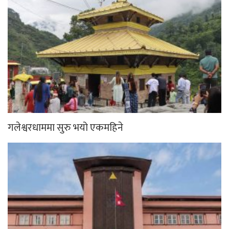
गलेश्वरधाममा सुरु भयो एकमहिने