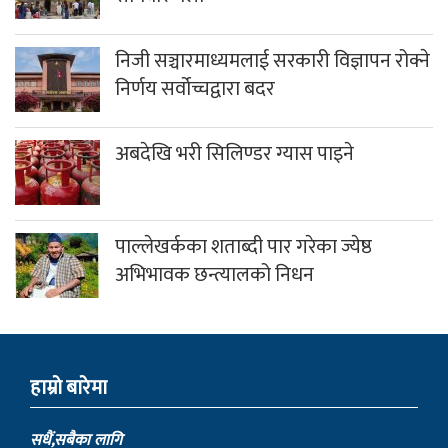
निजी सञ्चारमाध्यमलाई सरकारी विज्ञापन रोक्ने
निर्णय सर्वोच्चद्वारा बदर
अबदेखि भरी सिलिण्डर ग्यास पाइने
पाल्लेखर्कका शताब्दी पार गरेका ज्येष्ठ
अभिभावक छन्त्यालको निधन
हाम्राे बारेमा
सधैं,सबैका लागि