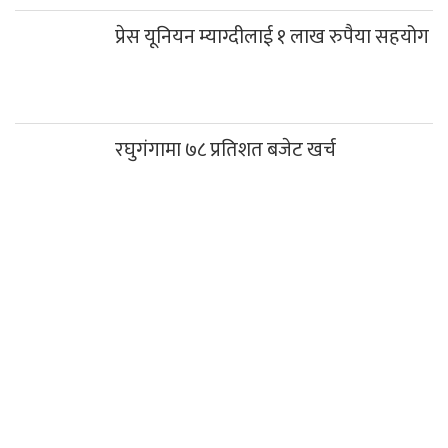
प्रेस यूनियन म्याग्दीलाई १ लाख रुपैया सहयोग
रघुगंगामा ७८ प्रतिशत बजेट खर्च
कञ्चन पत्रकारिता पुरस्कारबाट खेम सारुमगर र
गोपाल जिटी सम्मानित
साउनको तेस्रो सोमबार गलेश्वरधाममा ३ लाख
३३ हजारभन्दा बढी भेटी संकलन