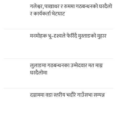
गलेश्वर, पाखाथर र रुममा गठबन्धनको घरदैलो
र कार्यकर्ता भेटघाट
मनमोहक भू–दृश्यले फेरिँदै मुस्ताङको मुहार
लुलाङमा गठबन्धनका उम्मेदवार मत माग्न
घरदैलोमा
दग्नाममा वडा स्तरीय भदौरे गाउँसभा सम्पन्न