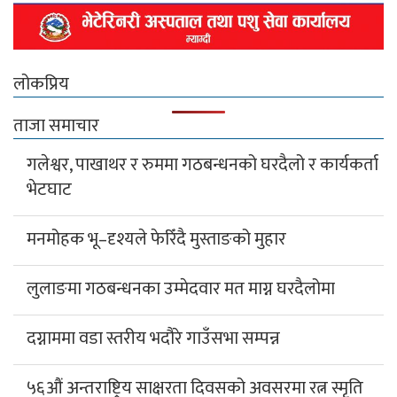
लोकप्रिय
ताजा समाचार
गलेश्वर, पाखाथर र रुममा गठबन्धनको घरदैलो र कार्यकर्ता
भेटघाट
मनमोहक भू–दृश्यले फेरिँदै मुस्ताङको मुहार
लुलाङमा गठबन्धनका उम्मेदवार मत माग्न घरदैलोमा
दग्नाममा वडा स्तरीय भदौरे गाउँसभा सम्पन्न
५६औं अन्तराष्ट्रिय साक्षरता दिवसको अवसरमा रत्न स्मृति