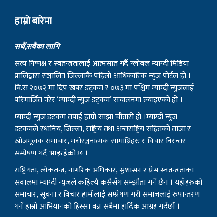
हाम्राे बारेमा
सधैं,सबैका लागि
सत्य निष्पक्ष र स्वतन्त्रतालाई आत्मसात गर्दै ग्लोबल म्याग्दी मिडिया
प्रालिद्वारा सञ्चालित जिल्लाकै पहिलो आधिकारिक न्युज पोर्टल हो ।
बि.सं २०७२ मा दिप खबर डट्कम र ०७३ मा पश्चिम म्याग्दी न्युजलाई
परिमार्जित गरेर ‘म्याग्दी न्युज डट्कम’ संचालनमा ल्याइएको हो ।
म्याग्दी न्युज डटकम तपाई हाम्रो साझा चौतारी हो ।म्याग्दी न्युज
डटकमले स्थानिय, जिल्ला, राष्ट्रिय तथा अन्तराष्ट्रिय सहितको ताजा र
खोजमूलक समाचार, मनोरञ्जनात्मक सामाग्रिहरु र विचार निरन्तर
सम्प्रेषण गर्दै आइरहेको छ ।
राष्ट्रियता, लोकतन्त्र, नागरिक अधिकार, सुशासन र प्रेस स्वतन्त्रताका
सवालमा म्याग्दी न्युजले कहिल्यै कसैसँग सम्झौता गर्ने छैन । यहाँहरुको
समाचार, सूचना र विचार हामीलाई सम्प्रेषण गरी समाजलाई रुपान्तरण
गर्ने हाम्रो आभियानको हिस्सा बन्न सबैमा हार्दिक आग्रह गर्दछौं ।