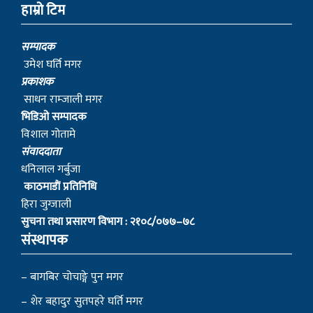
हाम्रो टिम
सम्पादक
उमेश घर्ति मगर
प्रकाशक
साधन राम्जाली मगर
भिडिओ सम्पादक
विशाल गोतामे
स‌ंवाददाता
धनिलाल गर्बुजा
काठमाडाैं प्रतिनिधि
हिरा जुग्जाली
सुचना तथा प्रसारण विभाग : २१०८/०७७–७८
संस्थापक
– बागबिर चोचाङ्गे पुन मगर
– शेर बहादुर सुतपहरे घर्ति मगर