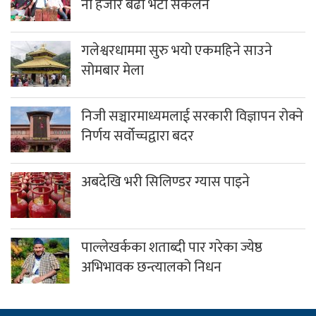
नौ हजार बढी भेटी संकलन
गलेश्वरधाममा सुरु भयो एकमहिने साउने
सोमबार मेला
निजी सञ्चारमाध्यमलाई सरकारी विज्ञापन रोक्ने
निर्णय सर्वोच्चद्वारा बदर
अबदेखि भरी सिलिण्डर ग्यास पाइने
पाल्लेखर्कका शताब्दी पार गरेका ज्येष्ठ
अभिभावक छन्त्यालको निधन