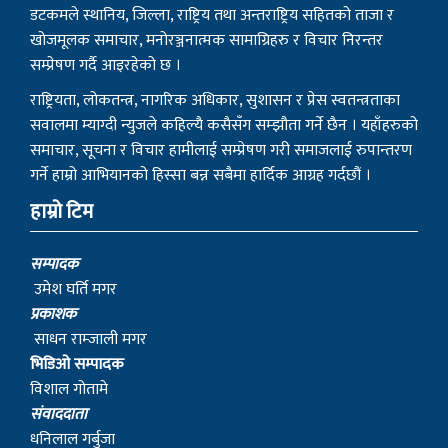
राष्ट्रियता, लोकतन्त्र, नागरिक अधिकार, सुशासन र प्रेस स्वतन्त्रताका
सवालमा म्याग्दी न्युजले कहिल्यै कसैसँग सम्झौता गर्ने छैन । यहाँहरुको
समाचार, सूचना र विचार हामीलाई सम्प्रेषण गरी समाजलाई रुपान्तरण
गर्ने हाम्रो आभियानको हिस्सा बन्न सबैमा हार्दिक आग्रह गर्दछौं ।
हाम्रो टिम
सम्पादक
उमेश घर्ति मगर
प्रकाशक
साधन राम्जाली मगर
भिडिओ सम्पादक
विशाल गोतामे
स‌ंवाददाता
धनिलाल गर्बुजा
काठमाडाैं प्रतिनिधि
हिरा जुग्जाली
सुचना तथा प्रसारण विभाग : २१०८/०७७–७८
संस्थापक