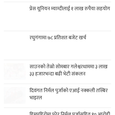
प्रेस यूनियन म्याग्दीलाई १ लाख रुपैया सहयोग
रघुगंगामा ७८ प्रतिशत बजेट खर्च
साउनको तेस्रो सोमबार गलेश्वरधाममा ३ लाख
३३ हजारभन्दा बढी भेटी संकलन
दिवंगत निर्मल पुर्जाको एआई नक्कली तस्बिर
भाइरल
हिमपहिरोमा परेर निर्मल पुर्जासहित १० आरोही