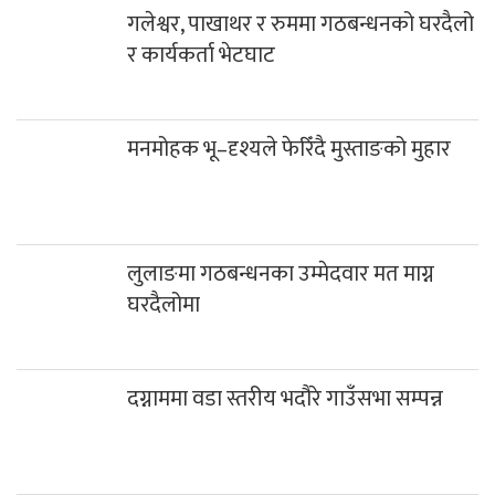
गलेश्वर, पाखाथर र रुममा गठबन्धनको घरदैलो
र कार्यकर्ता भेटघाट
मनमोहक भू–दृश्यले फेरिँदै मुस्ताङको मुहार
लुलाङमा गठबन्धनका उम्मेदवार मत माग्न
घरदैलोमा
दग्नाममा वडा स्तरीय भदौरे गाउँसभा सम्पन्न