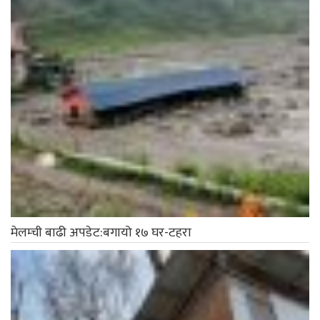
मेलम्ची बाढी अपडेट:बगायो १७ घर-टहरा