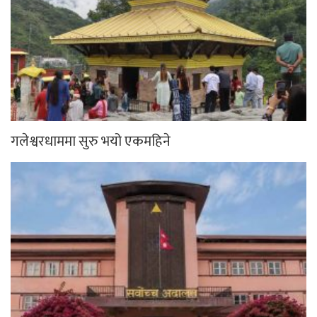
गलेश्वरधाममा सुरु भयो एकमहिने