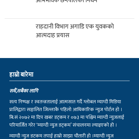
राहदानी विभाग अगाडि एक युवकको
आत्मदाह प्रयास
हाम्राे बारेमा
सधैं,सबैका लागि
सत्य निष्पक्ष र स्वतन्त्रतालाई आत्मसात गर्दै ग्लोबल म्याग्दी मिडिया
प्रालिद्वारा सञ्चालित जिल्लाकै पहिलो आधिकारिक न्युज पोर्टल हो ।
बि.सं २०७२ मा दिप खबर डट्कम र ०७३ मा पश्चिम म्याग्दी न्युजलाई
परिमार्जित गरेर ‘म्याग्दी न्युज डट्कम’ संचालनमा ल्याइएको हो ।
म्याग्दी न्युज डटकम तपाई हाम्रो साझा चौतारी हो ।म्याग्दी न्युज
डटकमले स्थानिय, जिल्ला, राष्ट्रिय तथा अन्तराष्ट्रिय सहितको ताजा र
खोजमूलक समाचार, मनोरञ्जनात्मक सामाग्रिहरु र विचार निरन्तर
सम्प्रेषण गर्दै आइरहेको छ ।