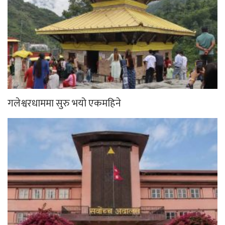
गलेश्वरधाममा सुरु भयो एकमहिने