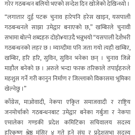
गरेर गठबन्धन बलियो भएको सन्देश दिन खोजेको देखिन्थ्यो ।
“लगातार दुई पटक चुनाव हारेपनि हरेस खाइन, यसपाली
गठबन्धनले साझा उमेद्वार बनाएको छ,” खम्बिरले चुनावी
सभामा बोल्ने शब्दहरु दोहो¥याउदै भन्नुभयो “यसपाली देशैभरी
गठबन्धनको लहर छ । म्याग्दीमा पनि जता गयो त्यही खम्बिर,
खम्बिर, हरि हरि, सुविन, सुविन भनेका छन् । चुनाव जित्ने
माहौल बनेको छ । अरुले भन्दा फरक तरिकाले तपाईहरुले
महशुस गर्ने गरी कानुन निर्माण र जिल्लाको विकासमा भूमिका
खेल्नेछु ।”
काँग्रेस, माओवादी, नेकपा एकिृत समाजवादी र राष्ट्रिय
जनमोर्चाको गठबन्धनबाट उमेद्वार बनेका गर्बुजा र नेकपा
एमालेका गण्डकी प्रदेश कमिटिका सचिवालय सदस्य
हरिकृष्ण श्रेष्ठ मंसिर ४ गते हुने संघ र प्रदेशसभा सदस्य