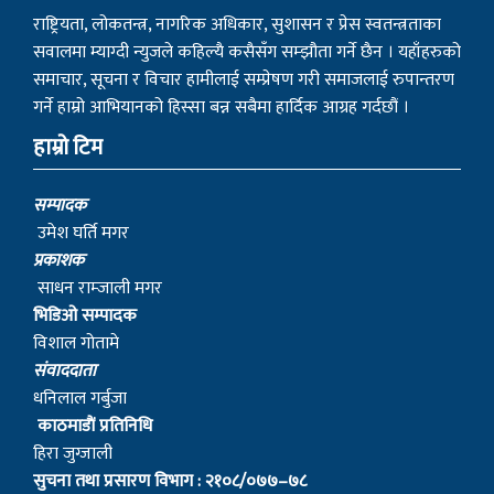
राष्ट्रियता, लोकतन्त्र, नागरिक अधिकार, सुशासन र प्रेस स्वतन्त्रताका
सवालमा म्याग्दी न्युजले कहिल्यै कसैसँग सम्झौता गर्ने छैन । यहाँहरुको
समाचार, सूचना र विचार हामीलाई सम्प्रेषण गरी समाजलाई रुपान्तरण
गर्ने हाम्रो आभियानको हिस्सा बन्न सबैमा हार्दिक आग्रह गर्दछौं ।
हाम्रो टिम
सम्पादक
उमेश घर्ति मगर
प्रकाशक
साधन राम्जाली मगर
भिडिओ सम्पादक
विशाल गोतामे
स‌ंवाददाता
धनिलाल गर्बुजा
काठमाडाैं प्रतिनिधि
हिरा जुग्जाली
सुचना तथा प्रसारण विभाग : २१०८/०७७–७८