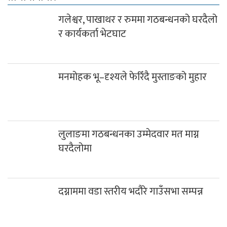
गलेश्वर, पाखाथर र रुममा गठबन्धनको घरदैलो
र कार्यकर्ता भेटघाट
मनमोहक भू–दृश्यले फेरिँदै मुस्ताङको मुहार
लुलाङमा गठबन्धनका उम्मेदवार मत माग्न
घरदैलोमा
दग्नाममा वडा स्तरीय भदौरे गाउँसभा सम्पन्न