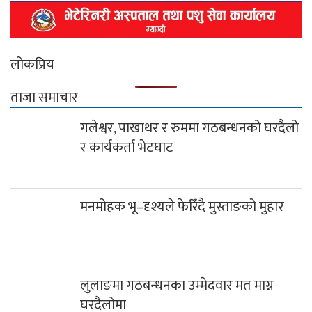
लोकप्रिय
ताजा समाचार
गलेश्वर, पाखाथर र रुममा गठबन्धनको घरदैलो
र कार्यकर्ता भेटघाट
मनमोहक भू–दृश्यले फेरिँदै मुस्ताङको मुहार
लुलाङमा गठबन्धनका उम्मेदवार मत माग्न
घरदैलोमा