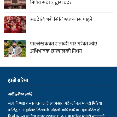
निर्णय सर्वोच्चद्वारा बदर
अबदेखि भरी सिलिण्डर ग्यास पाइने
पाल्लेखर्कका शताब्दी पार गरेका ज्येष्ठ
अभिभावक छन्त्यालको निधन
हाम्राे बारेमा
सधैं,सबैका लागि
सत्य निष्पक्ष र स्वतन्त्रतालाई आत्मसात गर्दै ग्लोबल म्याग्दी मिडिया
प्रालिद्वारा सञ्चालित जिल्लाकै पहिलो आधिकारिक न्युज पोर्टल हो ।
बि.सं २०७२ मा दिप खबर डट्कम र ०७३ मा पश्चिम म्याग्दी न्युजलाई