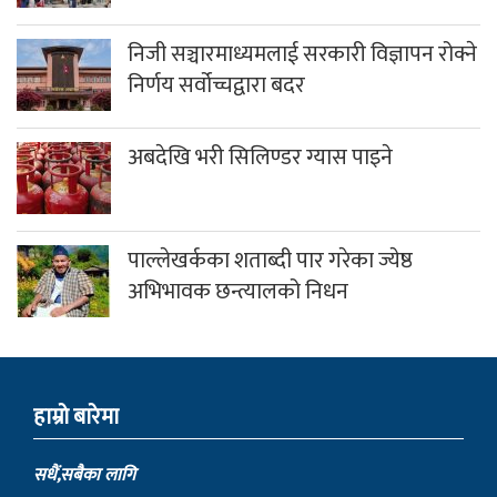
निजी सञ्चारमाध्यमलाई सरकारी विज्ञापन रोक्ने
निर्णय सर्वोच्चद्वारा बदर
अबदेखि भरी सिलिण्डर ग्यास पाइने
पाल्लेखर्कका शताब्दी पार गरेका ज्येष्ठ
अभिभावक छन्त्यालको निधन
हाम्राे बारेमा
सधैं,सबैका लागि