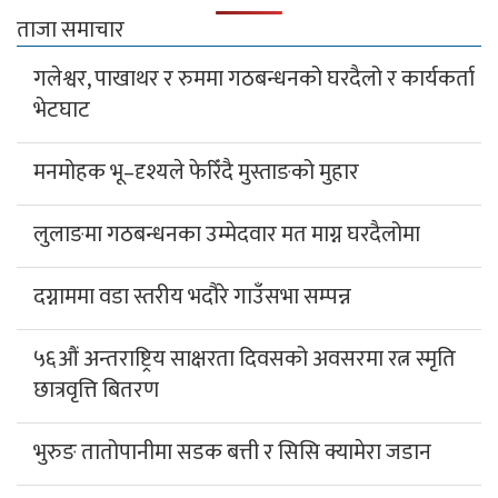
ताजा समाचार
गलेश्वर, पाखाथर र रुममा गठबन्धनको घरदैलो र कार्यकर्ता
भेटघाट
मनमोहक भू–दृश्यले फेरिँदै मुस्ताङको मुहार
लुलाङमा गठबन्धनका उम्मेदवार मत माग्न घरदैलोमा
दग्नाममा वडा स्तरीय भदौरे गाउँसभा सम्पन्न
५६औं अन्तराष्ट्रिय साक्षरता दिवसको अवसरमा रत्न स्मृति
छात्रवृत्ति बितरण
भुरुङ तातोपानीमा सडक बत्ती र सिसि क्यामेरा जडान