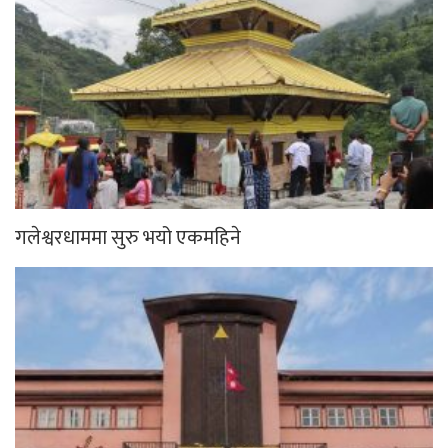
गलेश्वरधाममा सुरु भयो एकमहिने