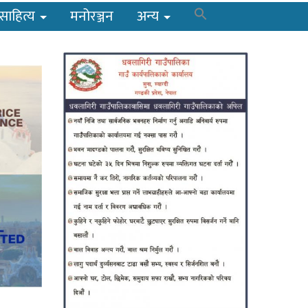
साहित्य
मनोरञ्जन
अन्य