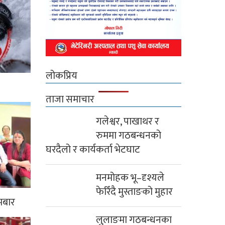
लोकप्रिय
ताजा समाचार
गलेश्वर, पाखाथर र
रुममा गठबन्धनको
घरदैलो र कार्यकर्ता भेटघाट
मनमोहक भू–दृश्यले
फेरिँदै मुस्ताङको मुहार
मबार
लुलाङमा गठबन्धनका