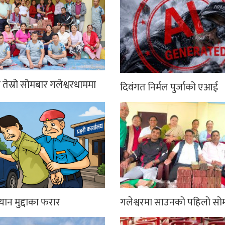
तेस्रो सोमबार गलेश्वरधाममा
दिवंगत निर्मल पुर्जाको एआई
्यान मुद्दाका फरार
गलेश्वरमा साउनको पहिलो सो