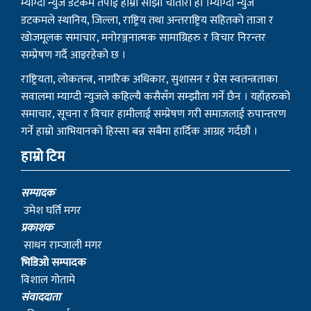
म्याग्दी न्युज डटकम तपाई हाम्रो साझा चौतारी हो ।म्याग्दी न्युज
डटकमले स्थानिय, जिल्ला, राष्ट्रिय तथा अन्तराष्ट्रिय सहितको ताजा र
खोजमूलक समाचार, मनोरञ्जनात्मक सामाग्रिहरु र विचार निरन्तर
सम्प्रेषण गर्दै आइरहेको छ ।
राष्ट्रियता, लोकतन्त्र, नागरिक अधिकार, सुशासन र प्रेस स्वतन्त्रताका
सवालमा म्याग्दी न्युजले कहिल्यै कसैसँग सम्झौता गर्ने छैन । यहाँहरुको
समाचार, सूचना र विचार हामीलाई सम्प्रेषण गरी समाजलाई रुपान्तरण
गर्ने हाम्रो आभियानको हिस्सा बन्न सबैमा हार्दिक आग्रह गर्दछौं ।
हाम्रो टिम
सम्पादक
उमेश घर्ति मगर
प्रकाशक
साधन राम्जाली मगर
भिडिओ सम्पादक
विशाल गोतामे
स‌ंवाददाता