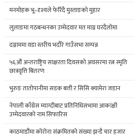
मनमोहक भू–दृश्यले फेरिँदै मुस्ताङको मुहार
लुलाङमा गठबन्धनका उम्मेदवार मत माग्न घरदैलोमा
दग्नाममा वडा स्तरीय भदौरे गाउँसभा सम्पन्न
५६औं अन्तराष्ट्रिय साक्षरता दिवसको अवसरमा रत्न स्मृति
छात्रवृत्ति बितरण
भुरुङ तातोपानीमा सडक बत्ती र सिसि क्यामेरा जडान
नेपाली काँग्रेस म्याग्दीबाट प्रतिनिधिसभामा आकांक्षी
उम्मेदवारको नाम सिफारिस
काठमाडौंमा कोरोना संक्रमितको संख्या झन्डै चार हजार