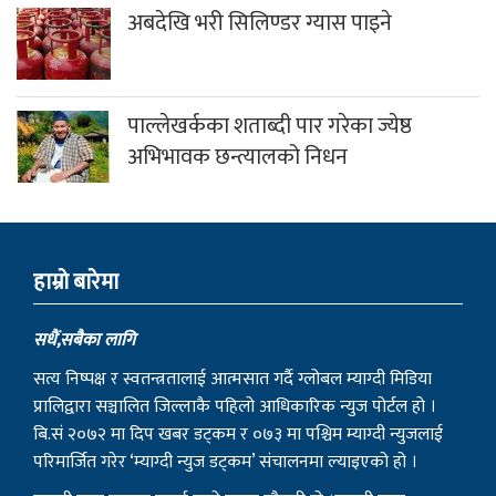
अबदेखि भरी सिलिण्डर ग्यास पाइने
पाल्लेखर्कका शताब्दी पार गरेका ज्येष्ठ
अभिभावक छन्त्यालको निधन
हाम्राे बारेमा
सधैं,सबैका लागि
सत्य निष्पक्ष र स्वतन्त्रतालाई आत्मसात गर्दै ग्लोबल म्याग्दी मिडिया
प्रालिद्वारा सञ्चालित जिल्लाकै पहिलो आधिकारिक न्युज पोर्टल हो ।
बि.सं २०७२ मा दिप खबर डट्कम र ०७३ मा पश्चिम म्याग्दी न्युजलाई
परिमार्जित गरेर ‘म्याग्दी न्युज डट्कम’ संचालनमा ल्याइएको हो ।