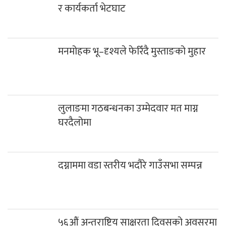
र कार्यकर्ता भेटघाट
मनमोहक भू–दृश्यले फेरिँदै मुस्ताङको मुहार
लुलाङमा गठबन्धनका उम्मेदवार मत माग्न
घरदैलोमा
दग्नाममा वडा स्तरीय भदौरे गाउँसभा सम्पन्न
५६औं अन्तराष्ट्रिय साक्षरता दिवसको अवसरमा