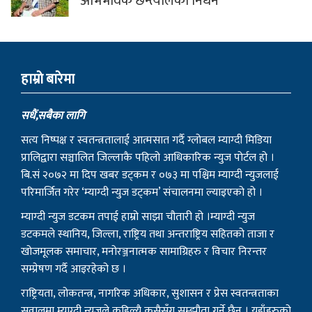
अभिभावक छन्त्यालको निधन
हाम्राे बारेमा
सधैं,सबैका लागि
सत्य निष्पक्ष र स्वतन्त्रतालाई आत्मसात गर्दै ग्लोबल म्याग्दी मिडिया
प्रालिद्वारा सञ्चालित जिल्लाकै पहिलो आधिकारिक न्युज पोर्टल हो ।
बि.सं २०७२ मा दिप खबर डट्कम र ०७३ मा पश्चिम म्याग्दी न्युजलाई
परिमार्जित गरेर ‘म्याग्दी न्युज डट्कम’ संचालनमा ल्याइएको हो ।
म्याग्दी न्युज डटकम तपाई हाम्रो साझा चौतारी हो ।म्याग्दी न्युज
डटकमले स्थानिय, जिल्ला, राष्ट्रिय तथा अन्तराष्ट्रिय सहितको ताजा र
खोजमूलक समाचार, मनोरञ्जनात्मक सामाग्रिहरु र विचार निरन्तर
सम्प्रेषण गर्दै आइरहेको छ ।
राष्ट्रियता, लोकतन्त्र, नागरिक अधिकार, सुशासन र प्रेस स्वतन्त्रताका
सवालमा म्याग्दी न्युजले कहिल्यै कसैसँग सम्झौता गर्ने छैन । यहाँहरुको