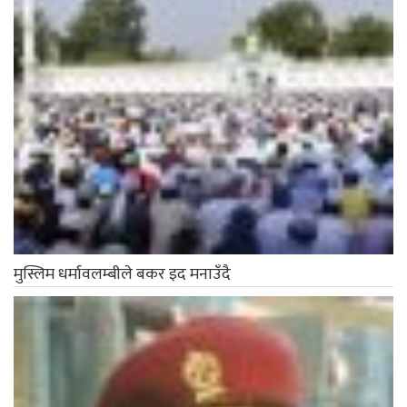
मुस्लिम धर्मावलम्बीले बकर इद मनाउँदै