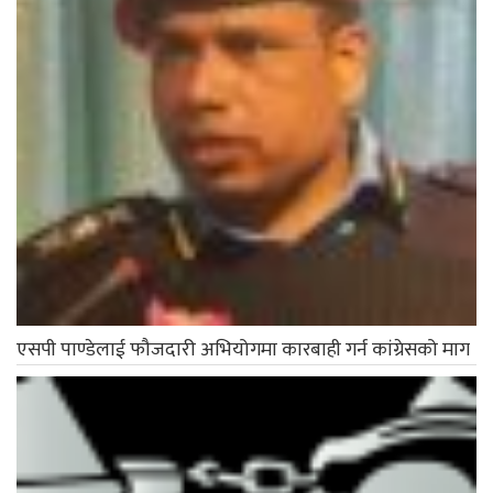
एसपी पाण्डेलाई फौजदारी अभियोगमा कारबाही गर्न कांग्रेसको माग