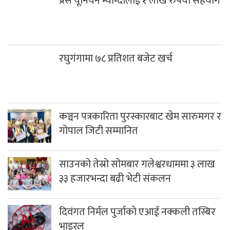
प्रेस यूनियन म्याग्दीलाई १ लाख रुपैया सहयोग
रघुगंगामा ७८ प्रतिशत बजेट खर्च
कञ्चन पत्रकारिता पुरस्कारबाट खेम सारुमगर र
गोपाल जिटी सम्मानित
साउनको तेस्रो सोमबार गलेश्वरधाममा ३ लाख
३३ हजारभन्दा बढी भेटी संकलन
दिवंगत निर्मल पुर्जाको एआई नक्कली तस्बिर
भाइरल