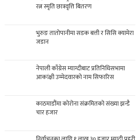
रत्न स्मृति छात्रवृत्ति बितरण
भुरुङ तातोपानीमा सडक बत्ती र सिसि क्यामेरा
जडान
नेपाली काँग्रेस म्याग्दीबाट प्रतिनिधिसभामा
आकांक्षी उम्मेदवारको नाम सिफारिस
काठमाडौंमा कोरोना संक्रमितको संख्या झन्डै
चार हजार
निर्वाचनका लागि १ लाख ३० हजार म्यादी प्रहरी