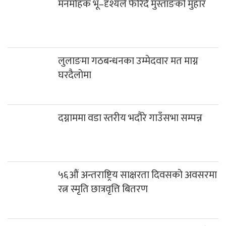
मनमोहक भू–दृश्यले फेरिँदै मुस्ताङको मुहार
लुलाङमा गठबन्धनका उम्मेदवार मत माग्न
घरदैलोमा
दग्नाममा वडा स्तरीय भदौरे गाउँसभा सम्पन्न
५६औं अन्तराष्ट्रिय साक्षरता दिवसको अवसरमा
रत्न स्मृति छात्रवृत्ति बितरण