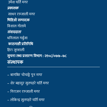
समाचार, सूचना र विचार हामीलाई सम्प्रेषण गरी समाजलाई रुपान्तरण
गर्ने हाम्रो आभियानको हिस्सा बन्न सबैमा हार्दिक आग्रह गर्दछौं ।
हाम्रो टिम
सम्पादक
उमेश घर्ति मगर
प्रकाशक
साधन राम्जाली मगर
भिडिओ सम्पादक
विशाल गोतामे
स‌ंवाददाता
धनिलाल गर्बुजा
काठमाडाैं प्रतिनिधि
हिरा जुग्जाली
सुचना तथा प्रसारण विभाग : २१०८/०७७–७८
संस्थापक