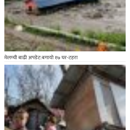
मेलम्ची बाढी अपडेट:बगायो १७ घर-टहरा