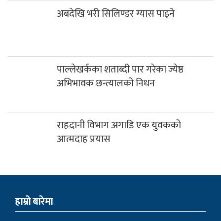
निजी सञ्चारमाध्यमलाई सरकारी विज्ञापन रोक्ने
निर्णय सर्वोच्चद्वारा बदर
अबदेखि भरी सिलिण्डर ग्यास पाइने
पाल्लेखर्कका शताब्दी पार गरेका ज्येष्ठ
अभिभावक छन्त्यालको निधन
राहदानी विभाग अगाडि एक युवकको
आत्मदाह प्रयास