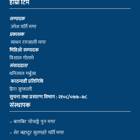
हाम्रो टिम
सम्पादक
उमेश घर्ति मगर
प्रकाशक
साधन राम्जाली मगर
भिडिओ सम्पादक
विशाल गोतामे
स‌ंवाददाता
धनिलाल गर्बुजा
काठमाडाैं प्रतिनिधि
हिरा जुग्जाली
सुचना तथा प्रसारण विभाग : २१०८/०७७–७८
संस्थापक
– बागबिर चोचाङ्गे पुन मगर
– शेर बहादुर सुतपहरे घर्ति मगर