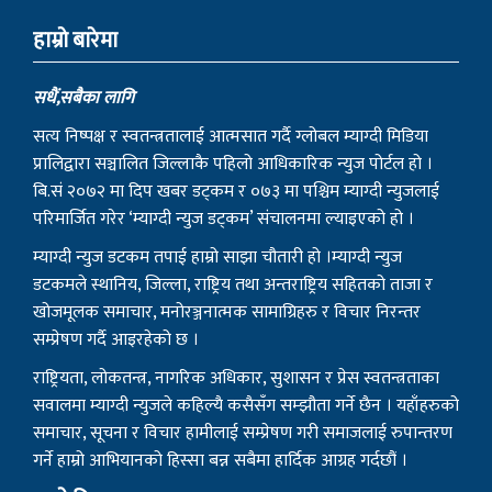
हाम्राे बारेमा
सधैं,सबैका लागि
सत्य निष्पक्ष र स्वतन्त्रतालाई आत्मसात गर्दै ग्लोबल म्याग्दी मिडिया
प्रालिद्वारा सञ्चालित जिल्लाकै पहिलो आधिकारिक न्युज पोर्टल हो ।
बि.सं २०७२ मा दिप खबर डट्कम र ०७३ मा पश्चिम म्याग्दी न्युजलाई
परिमार्जित गरेर ‘म्याग्दी न्युज डट्कम’ संचालनमा ल्याइएको हो ।
म्याग्दी न्युज डटकम तपाई हाम्रो साझा चौतारी हो ।म्याग्दी न्युज
डटकमले स्थानिय, जिल्ला, राष्ट्रिय तथा अन्तराष्ट्रिय सहितको ताजा र
खोजमूलक समाचार, मनोरञ्जनात्मक सामाग्रिहरु र विचार निरन्तर
सम्प्रेषण गर्दै आइरहेको छ ।
राष्ट्रियता, लोकतन्त्र, नागरिक अधिकार, सुशासन र प्रेस स्वतन्त्रताका
सवालमा म्याग्दी न्युजले कहिल्यै कसैसँग सम्झौता गर्ने छैन । यहाँहरुको
समाचार, सूचना र विचार हामीलाई सम्प्रेषण गरी समाजलाई रुपान्तरण
गर्ने हाम्रो आभियानको हिस्सा बन्न सबैमा हार्दिक आग्रह गर्दछौं ।