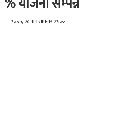
% योजना सम्पन्न
२०७५, २८ माघ सोमबार २२:००