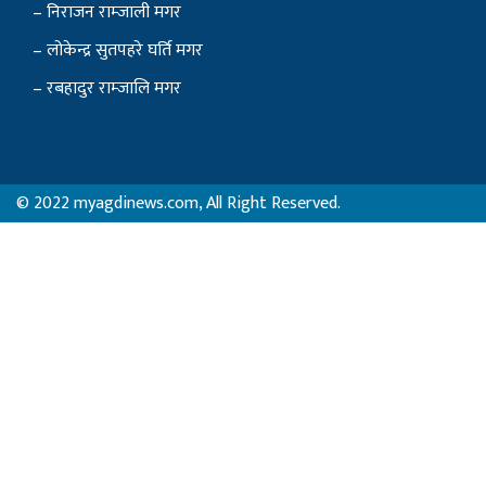
– निराजन राम्जाली मगर
– लोकेन्द्र सुतपहरे घर्ति मगर
– रबहादुर राम्जालि मगर
© 2022 myagdinews.com, All Right Reserved.