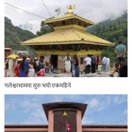
गलेश्वरधाममा सुरु भयो एकमहिने