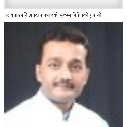
घर बनाएपनि अनुदान नपाएको भुकम्प पिडितको गुनासो