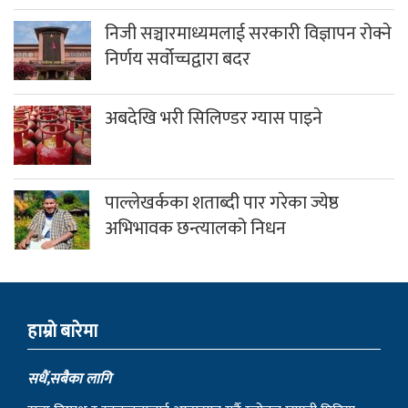
निजी सञ्चारमाध्यमलाई सरकारी विज्ञापन रोक्ने
निर्णय सर्वोच्चद्वारा बदर
अबदेखि भरी सिलिण्डर ग्यास पाइने
पाल्लेखर्कका शताब्दी पार गरेका ज्येष्ठ
अभिभावक छन्त्यालको निधन
हाम्राे बारेमा
सधैं,सबैका लागि