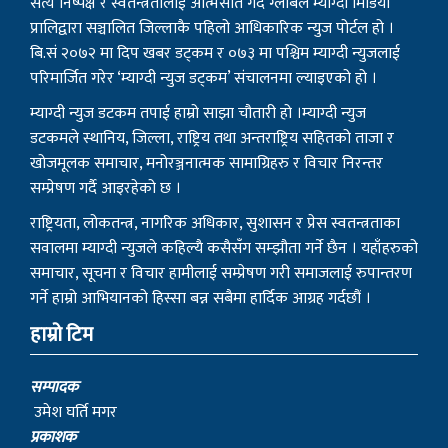
सत्य निष्पक्ष र स्वतन्त्रतालाई आत्मसात गर्दै ग्लोबल म्याग्दी मिडिया
प्रालिद्वारा सञ्चालित जिल्लाकै पहिलो आधिकारिक न्युज पोर्टल हो ।
बि.सं २०७२ मा दिप खबर डट्कम र ०७३ मा पश्चिम म्याग्दी न्युजलाई
परिमार्जित गरेर ‘म्याग्दी न्युज डट्कम’ संचालनमा ल्याइएको हो ।
म्याग्दी न्युज डटकम तपाई हाम्रो साझा चौतारी हो ।म्याग्दी न्युज
डटकमले स्थानिय, जिल्ला, राष्ट्रिय तथा अन्तराष्ट्रिय सहितको ताजा र
खोजमूलक समाचार, मनोरञ्जनात्मक सामाग्रिहरु र विचार निरन्तर
सम्प्रेषण गर्दै आइरहेको छ ।
राष्ट्रियता, लोकतन्त्र, नागरिक अधिकार, सुशासन र प्रेस स्वतन्त्रताका
सवालमा म्याग्दी न्युजले कहिल्यै कसैसँग सम्झौता गर्ने छैन । यहाँहरुको
समाचार, सूचना र विचार हामीलाई सम्प्रेषण गरी समाजलाई रुपान्तरण
गर्ने हाम्रो आभियानको हिस्सा बन्न सबैमा हार्दिक आग्रह गर्दछौं ।
हाम्रो टिम
सम्पादक
उमेश घर्ति मगर
प्रकाशक