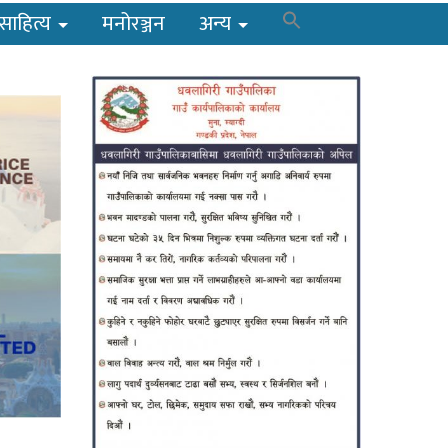
साहित्य
मनोरञ्जन
अन्य