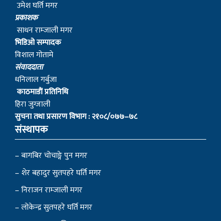
उमेश घर्ति मगर
प्रकाशक
साधन राम्जाली मगर
भिडिओ सम्पादक
विशाल गोतामे
स‌ंवाददाता
धनिलाल गर्बुजा
काठमाडाैं प्रतिनिधि
हिरा जुग्जाली
सुचना तथा प्रसारण विभाग : २१०८/०७७–७८
संस्थापक
– बागबिर चोचाङ्गे पुन मगर
– शेर बहादुर सुतपहरे घर्ति मगर
– निराजन राम्जाली मगर
– लोकेन्द्र सुतपहरे घर्ति मगर