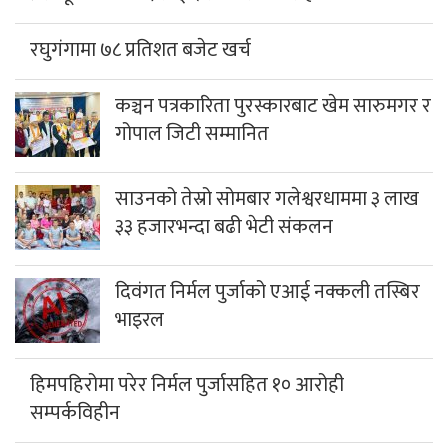
रघुगंगामा ७८ प्रतिशत बजेट खर्च
कञ्चन पत्रकारिता पुरस्कारबाट खेम सारुमगर र
गोपाल जिटी सम्मानित
साउनको तेस्रो सोमबार गलेश्वरधाममा ३ लाख
३३ हजारभन्दा बढी भेटी संकलन
दिवंगत निर्मल पुर्जाको एआई नक्कली तस्बिर
भाइरल
हिमपहिरोमा परेर निर्मल पुर्जासहित १० आरोही
सम्पर्कविहीन