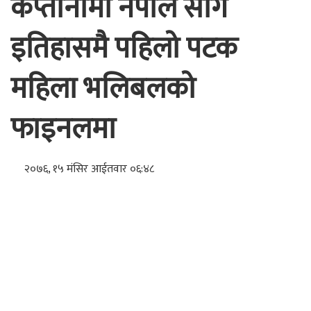
कप्तानीमा नेपाल साग
इतिहासमै पहिलो पटक
महिला भलिबलको
फाइनलमा
२०७६, १५ मंसिर आईतवार ०६:४८