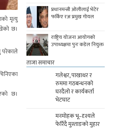
प्रधानमन्त्री ओलीलाई भेटेर
फर्किए रअ प्रमुख गोयल
को मृत्यु
ेखेको छ।
राष्ट्रिय योजना आयोगको
उपाध्यक्षमा पुनः कडेल नियुक्त
ु परेकाले
ताजा समाचार
 चिनिएका
गलेश्वर, पाखाथर र
रुममा गठबन्धनको
घरदैलो र कार्यकर्ता
इएको छ।
भेटघाट
मनमोहक भू–दृश्यले
फेरिँदै मुस्ताङको मुहार