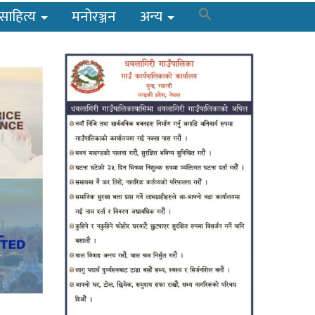
साहित्य
मनोरञ्जन
अन्य