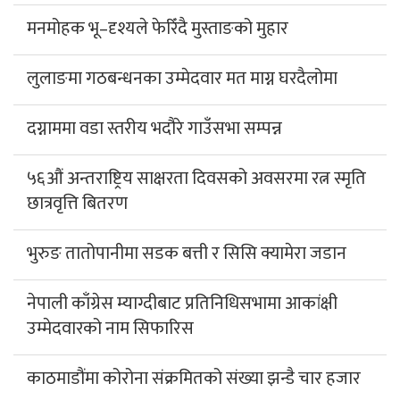
मनमोहक भू–दृश्यले फेरिँदै मुस्ताङको मुहार
लुलाङमा गठबन्धनका उम्मेदवार मत माग्न घरदैलोमा
दग्नाममा वडा स्तरीय भदौरे गाउँसभा सम्पन्न
५६औं अन्तराष्ट्रिय साक्षरता दिवसको अवसरमा रत्न स्मृति
छात्रवृत्ति बितरण
भुरुङ तातोपानीमा सडक बत्ती र सिसि क्यामेरा जडान
नेपाली काँग्रेस म्याग्दीबाट प्रतिनिधिसभामा आकांक्षी
उम्मेदवारको नाम सिफारिस
काठमाडौंमा कोरोना संक्रमितको संख्या झन्डै चार हजार