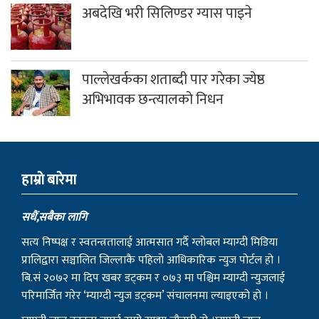
अबदेखि भरी सिलिण्डर ग्यास पाइने
पाल्लेखर्कका शताब्दी पार गरेका ज्येष्ठ
अभिभावक छन्त्यालको निधन
हाम्राे बारेमा
सधैं,सबैका लागि
सत्य निष्पक्ष र स्वतन्त्रतालाई आत्मसात गर्दै ग्लोबल म्याग्दी मिडिया
प्रालिद्वारा सञ्चालित जिल्लाकै पहिलो आधिकारिक न्युज पोर्टल हो ।
बि.सं २०७२ मा दिप खबर डट्कम र ०७३ मा पश्चिम म्याग्दी न्युजलाई
परिमार्जित गरेर ‘म्याग्दी न्युज डट्कम’ संचालनमा ल्याइएको हो ।