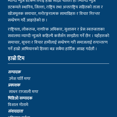
म्याग्दी न्युज डटकम तपाई हाम्रो साझा चौतारी हो ।म्याग्दी न्युज
डटकमले स्थानिय, जिल्ला, राष्ट्रिय तथा अन्तराष्ट्रिय सहितको ताजा र
खोजमूलक समाचार, मनोरञ्जनात्मक सामाग्रिहरु र विचार निरन्तर
सम्प्रेषण गर्दै आइरहेको छ ।
राष्ट्रियता, लोकतन्त्र, नागरिक अधिकार, सुशासन र प्रेस स्वतन्त्रताका
सवालमा म्याग्दी न्युजले कहिल्यै कसैसँग सम्झौता गर्ने छैन । यहाँहरुको
समाचार, सूचना र विचार हामीलाई सम्प्रेषण गरी समाजलाई रुपान्तरण
गर्ने हाम्रो आभियानको हिस्सा बन्न सबैमा हार्दिक आग्रह गर्दछौं ।
हाम्रो टिम
सम्पादक
उमेश घर्ति मगर
प्रकाशक
साधन राम्जाली मगर
भिडिओ सम्पादक
विशाल गोतामे
स‌ंवाददाता