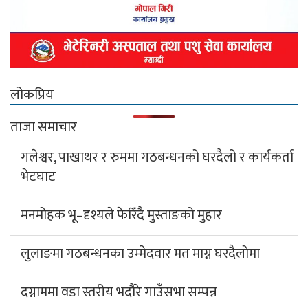
लोकप्रिय
ताजा समाचार
गलेश्वर, पाखाथर र रुममा गठबन्धनको घरदैलो र कार्यकर्ता
भेटघाट
मनमोहक भू–दृश्यले फेरिँदै मुस्ताङको मुहार
लुलाङमा गठबन्धनका उम्मेदवार मत माग्न घरदैलोमा
दग्नाममा वडा स्तरीय भदौरे गाउँसभा सम्पन्न