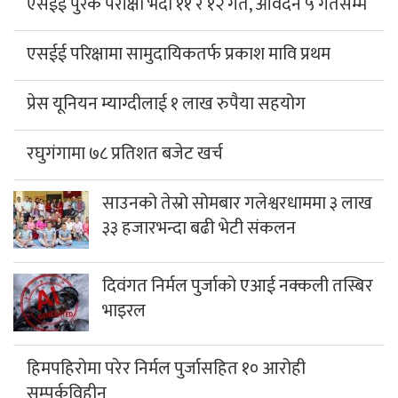
एसईई पुरक परीक्षा भदौ ११ र १२ गते, आवेदन ५ गतेसम्म
एसईई परिक्षामा सामुदायिकतर्फ प्रकाश मावि प्रथम
प्रेस यूनियन म्याग्दीलाई १ लाख रुपैया सहयोग
रघुगंगामा ७८ प्रतिशत बजेट खर्च
साउनको तेस्रो सोमबार गलेश्वरधाममा ३ लाख
३३ हजारभन्दा बढी भेटी संकलन
दिवंगत निर्मल पुर्जाको एआई नक्कली तस्बिर
भाइरल
हिमपहिरोमा परेर निर्मल पुर्जासहित १० आरोही
सम्पर्कविहीन