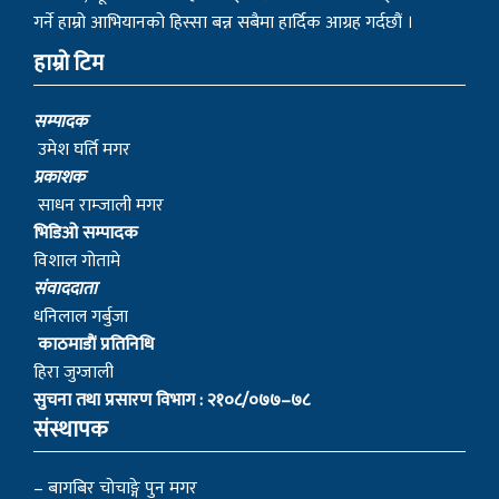
गर्ने हाम्रो आभियानको हिस्सा बन्न सबैमा हार्दिक आग्रह गर्दछौं ।
हाम्रो टिम
सम्पादक
उमेश घर्ति मगर
प्रकाशक
साधन राम्जाली मगर
भिडिओ सम्पादक
विशाल गोतामे
स‌ंवाददाता
धनिलाल गर्बुजा
काठमाडाैं प्रतिनिधि
हिरा जुग्जाली
सुचना तथा प्रसारण विभाग : २१०८/०७७–७८
संस्थापक
– बागबिर चोचाङ्गे पुन मगर