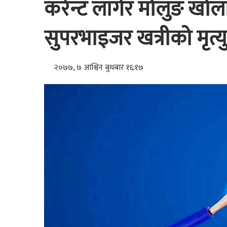
करेन्ट लागेर मोलुङ खोला
सुपरभाइजर खत्रीको मृत्यु
२०७७, ७ आश्विन बुधबार १६:१७