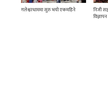
गलेश्वरधाममा सुरु भयो एकमहिने
निजी सञ
विज्ञापन