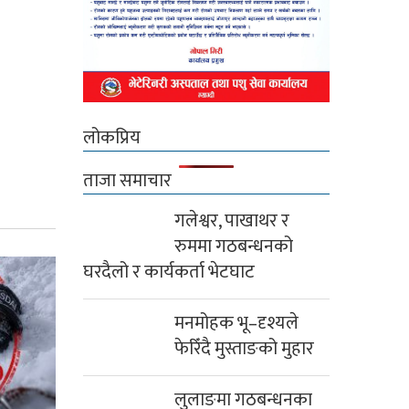
लोकप्रिय
ताजा समाचार
गलेश्वर, पाखाथर र
रुममा गठबन्धनको
घरदैलो र कार्यकर्ता भेटघाट
मनमोहक भू–दृश्यले
फेरिँदै मुस्ताङको मुहार
लुलाङमा गठबन्धनका