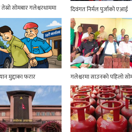
तेस्रो सोमबार गलेश्वरधाममा
दिवंगत निर्मल पुर्जाको एआई
्यान मुद्दाका फरार
गलेश्वरमा साउनको पहिलो सो