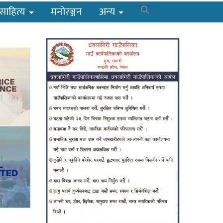
साहित्य
मनोरञ्जन
अन्य