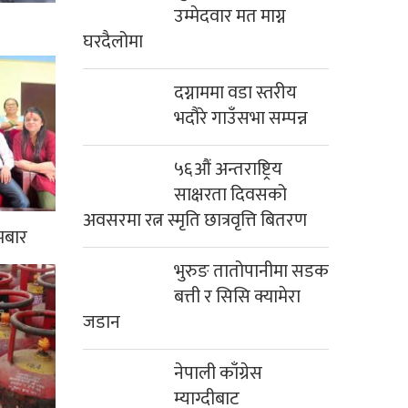
उम्मेदवार मत माग्न
घरदैलोमा
दग्नाममा वडा स्तरीय
भदौरे गाउँसभा सम्पन्न
५६औं अन्तराष्ट्रिय
साक्षरता दिवसको
अवसरमा रत्न स्मृति छात्रवृत्ति बितरण
मबार
भुरुङ तातोपानीमा सडक
बत्ती र सिसि क्यामेरा
जडान
नेपाली काँग्रेस
म्याग्दीबाट