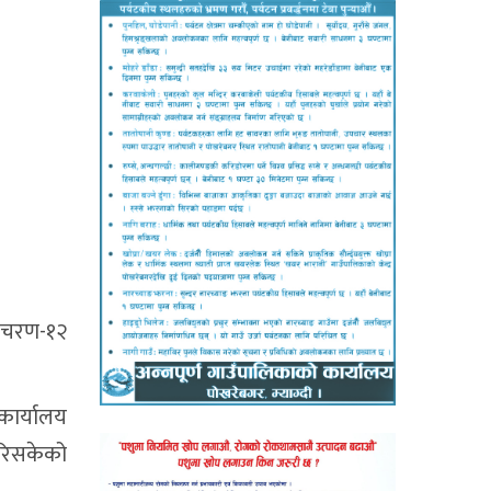
धिचरण-१२
कार्यालय
गरिसकेको