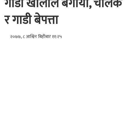
गाडी खोलाले बगायो, चालक
र गाडी बेपत्ता
२०७७, ८ आश्विन बिहीबार ११:२५