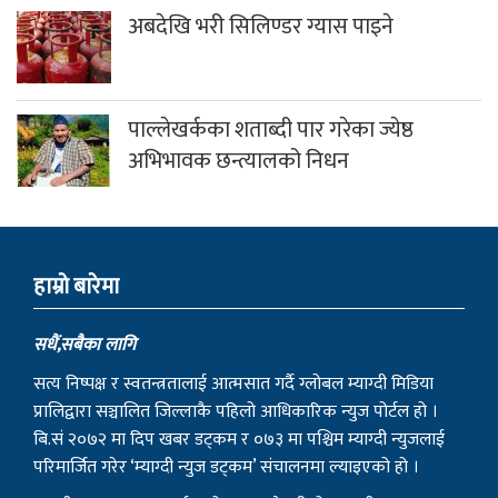
अबदेखि भरी सिलिण्डर ग्यास पाइने
पाल्लेखर्कका शताब्दी पार गरेका ज्येष्ठ
अभिभावक छन्त्यालको निधन
हाम्राे बारेमा
सधैं,सबैका लागि
सत्य निष्पक्ष र स्वतन्त्रतालाई आत्मसात गर्दै ग्लोबल म्याग्दी मिडिया
प्रालिद्वारा सञ्चालित जिल्लाकै पहिलो आधिकारिक न्युज पोर्टल हो ।
बि.सं २०७२ मा दिप खबर डट्कम र ०७३ मा पश्चिम म्याग्दी न्युजलाई
परिमार्जित गरेर ‘म्याग्दी न्युज डट्कम’ संचालनमा ल्याइएको हो ।