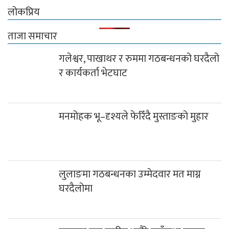
लोकप्रिय
ताजा समाचार
गलेश्वर, पाखाथर र रुममा गठबन्धनको घरदैलो
र कार्यकर्ता भेटघाट
मनमोहक भू–दृश्यले फेरिँदै मुस्ताङको मुहार
लुलाङमा गठबन्धनका उम्मेदवार मत माग्न
घरदैलोमा