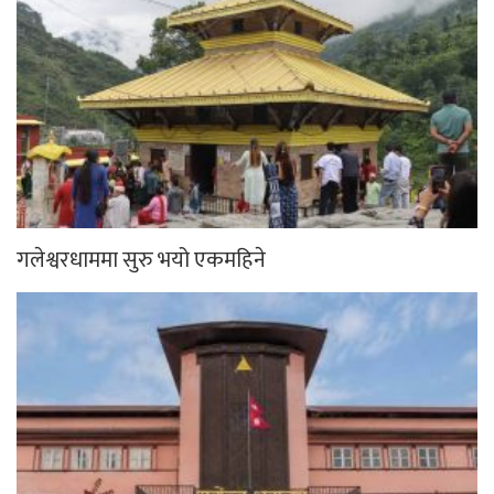
गलेश्वरधाममा सुरु भयो एकमहिने