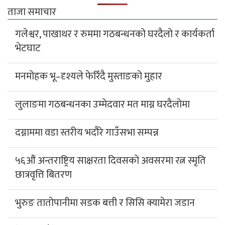
ताजा समाचार
गलेश्वर, पाखाथर र रुममा गठबन्धनको घरदैलो र कार्यकर्ता
भेटघाट
मनमोहक भू–दृश्यले फेरिँदै मुस्ताङको मुहार
लुलाङमा गठबन्धनका उम्मेदवार मत माग्न घरदैलोमा
दग्नाममा वडा स्तरीय भदौरे गाउँसभा सम्पन्न
५६औं अन्तराष्ट्रिय साक्षरता दिवसको अवसरमा रत्न स्मृति
छात्रवृत्ति बितरण
भुरुङ तातोपानीमा सडक बत्ती र सिसि क्यामेरा जडान