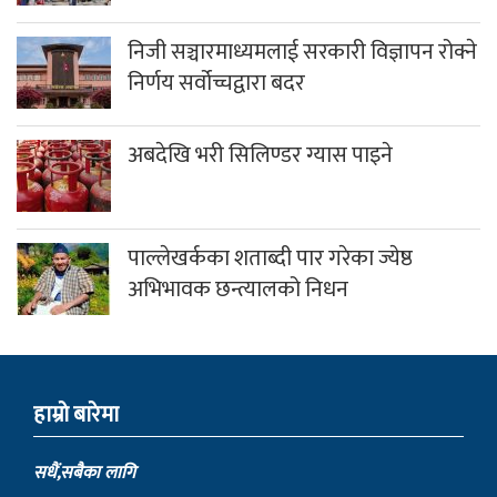
निजी सञ्चारमाध्यमलाई सरकारी विज्ञापन रोक्ने
निर्णय सर्वोच्चद्वारा बदर
अबदेखि भरी सिलिण्डर ग्यास पाइने
पाल्लेखर्कका शताब्दी पार गरेका ज्येष्ठ
अभिभावक छन्त्यालको निधन
हाम्राे बारेमा
सधैं,सबैका लागि