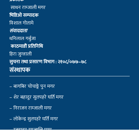
साधन राम्जाली मगर
भिडिओ सम्पादक
विशाल गोतामे
स‌ंवाददाता
धनिलाल गर्बुजा
काठमाडाैं प्रतिनिधि
हिरा जुग्जाली
सुचना तथा प्रसारण विभाग : २१०८/०७७–७८
संस्थापक
– बागबिर चोचाङ्गे पुन मगर
– शेर बहादुर सुतपहरे घर्ति मगर
– निराजन राम्जाली मगर
– लोकेन्द्र सुतपहरे घर्ति मगर
– रबहादुर राम्जालि मगर