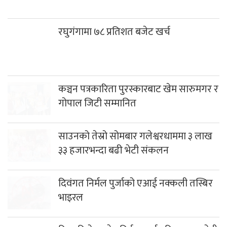
साउनको तेस्रो सोमबार गलेश्वरधाममा ३ लाख
३३ हजारभन्दा बढी भेटी संकलन
दिवंगत निर्मल पुर्जाको एआई नक्कली तस्बिर
भाइरल
हिमपहिरोमा परेर निर्मल पुर्जासहित १० आरोही
सम्पर्कविहीन