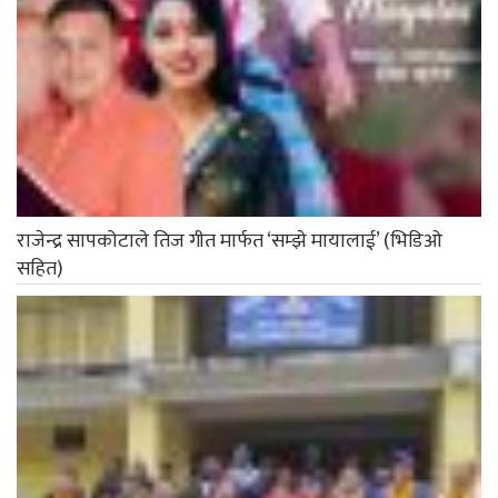
राजेन्द्र सापकोटाले तिज गीत मार्फत ‘सम्झे मायालाई’ (भिडिओ
सहित)