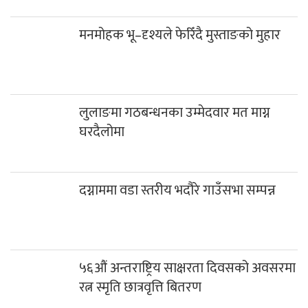
मनमोहक भू–दृश्यले फेरिँदै मुस्ताङको मुहार
लुलाङमा गठबन्धनका उम्मेदवार मत माग्न
घरदैलोमा
दग्नाममा वडा स्तरीय भदौरे गाउँसभा सम्पन्न
५६औं अन्तराष्ट्रिय साक्षरता दिवसको अवसरमा
रत्न स्मृति छात्रवृत्ति बितरण