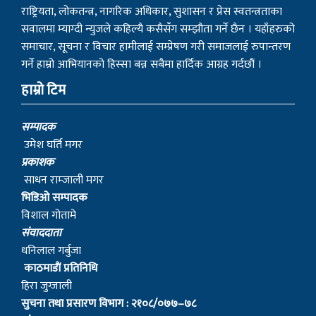
धनिलाल गर्बुजा
काठमाडाैं प्रतिनिधि
हिरा जुग्जाली
सुचना तथा प्रसारण विभाग : २१०८/०७७–७८
संस्थापक
– बागबिर चोचाङ्गे पुन मगर
– शेर बहादुर सुतपहरे घर्ति मगर
– निराजन राम्जाली मगर
– लोकेन्द्र सुतपहरे घर्ति मगर
– रबहादुर राम्जालि मगर
© 2022 myagdinews.com, All Right Reserved.