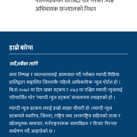
म्याग्दी न्युज डटकम तपाई हाम्रो साझा चौतारी हो ।म्याग्दी न्युज
डटकमले स्थानिय, जिल्ला, राष्ट्रिय तथा अन्तराष्ट्रिय सहितको ताजा र
खोजमूलक समाचार, मनोरञ्जनात्मक सामाग्रिहरु र विचार निरन्तर
सम्प्रेषण गर्दै आइरहेको छ ।
राष्ट्रियता, लोकतन्त्र, नागरिक अधिकार, सुशासन र प्रेस स्वतन्त्रताका
सवालमा म्याग्दी न्युजले कहिल्यै कसैसँग सम्झौता गर्ने छैन । यहाँहरुको
समाचार, सूचना र विचार हामीलाई सम्प्रेषण गरी समाजलाई रुपान्तरण
गर्ने हाम्रो आभियानको हिस्सा बन्न सबैमा हार्दिक आग्रह गर्दछौं ।
हाम्रो टिम
सम्पादक
उमेश घर्ति मगर
प्रकाशक
साधन राम्जाली मगर
भिडिओ सम्पादक
विशाल गोतामे
स‌ंवाददाता