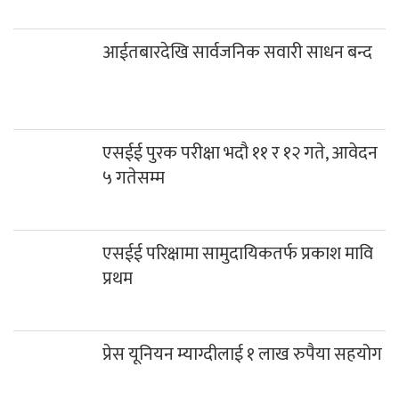
आईतबारदेखि सार्वजनिक सवारी साधन बन्द
एसईई पुरक परीक्षा भदौ ११ र १२ गते, आवेदन ५ गतेसम्म
एसईई परिक्षामा सामुदायिकतर्फ प्रकाश मावि प्रथम
प्रेस यूनियन म्याग्दीलाई १ लाख रुपैया सहयोग
रघुगंगामा ७८ प्रतिशत बजेट खर्च
कञ्चन पत्रकारिता पुरस्कारबाट खेम सारुमगर र
गोपाल जिटी सम्मानित