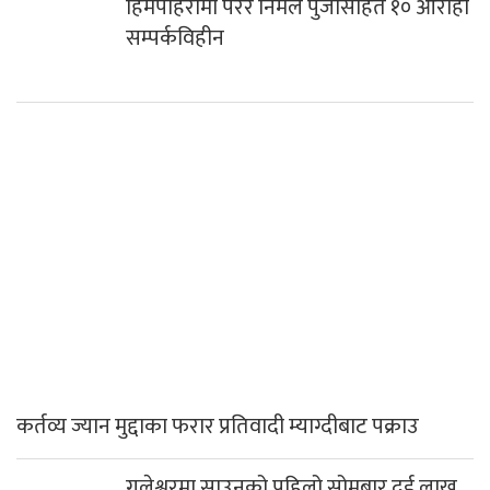
कर्तव्य ज्यान मुद्दाका फरार प्रतिवादी म्याग्दीबाट पक्राउ
गलेश्वरमा साउनको पहिलो सोमबार दुई लाख
नौ हजार बढी भेटी संकलन
गलेश्वरधाममा सुरु भयो एकमहिने साउने
सोमबार मेला
निजी सञ्चारमाध्यमलाई सरकारी विज्ञापन रोक्ने
निर्णय सर्वोच्चद्वारा बदर