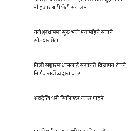
अबदेखि भरी सिलिण्डर ग्यास पाइने
पाल्लेखर्कका शताब्दी पार गरेका ज्येष्ठ
अभिभावक छन्त्यालको निधन
हाम्राे बारेमा
सधैं,सबैका लागि
सत्य निष्पक्ष र स्वतन्त्रतालाई आत्मसात गर्दै ग्लोबल म्याग्दी मिडिया
प्रालिद्वारा सञ्चालित जिल्लाकै पहिलो आधिकारिक न्युज पोर्टल हो ।
बि.सं २०७२ मा दिप खबर डट्कम र ०७३ मा पश्चिम म्याग्दी न्युजलाई
परिमार्जित गरेर ‘म्याग्दी न्युज डट्कम’ संचालनमा ल्याइएको हो ।