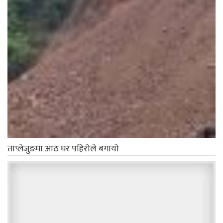
ताप्लेजुङमा आठ घर पहिरोले बगायो