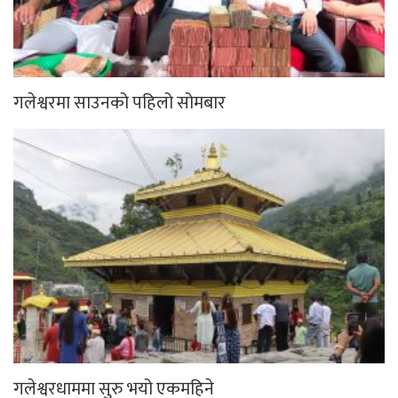
गलेश्वरमा साउनको पहिलो सोमबार
गलेश्वरधाममा सुरु भयो एकमहिने