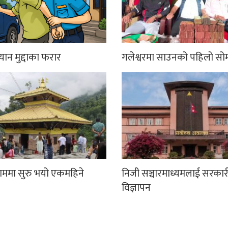
्यान मुद्दाका फरार
गलेश्वरमा साउनको पहिलो सो
धाममा सुरु भयो एकमहिने
निजी सञ्चारमाध्यमलाई सरकार
विज्ञापन