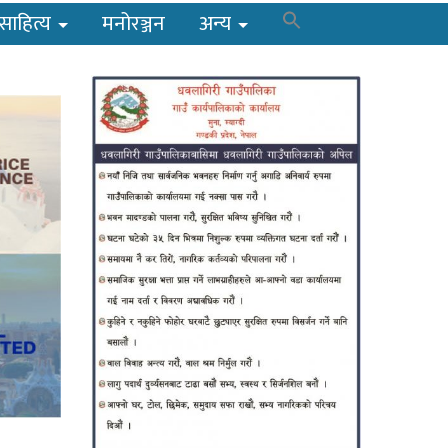
साहित्य
मनोरञ्जन
अन्य