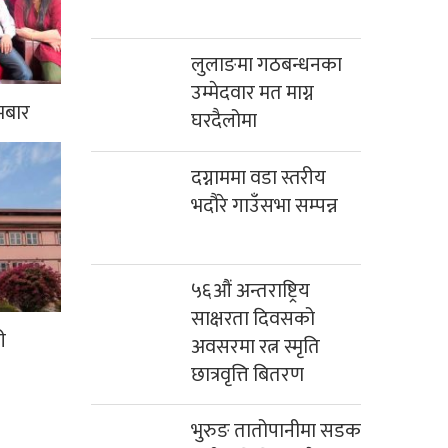
लुलाङमा गठबन्धनका
उम्मेदवार मत माग्न
मबार
घरदैलोमा
दग्नाममा वडा स्तरीय
भदौरे गाउँसभा सम्पन्न
५६औं अन्तराष्ट्रिय
साक्षरता दिवसको
ी
अवसरमा रत्न स्मृति
छात्रवृत्ति बितरण
भुरुङ तातोपानीमा सडक