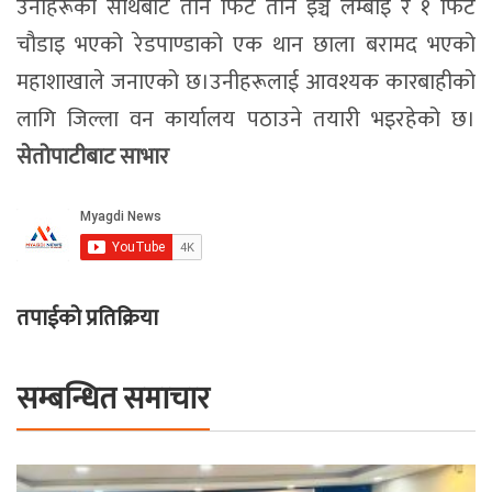
उनीहरूको साथबाट तीन फिट तीन इञ्च लम्बाइ र १ फिट
चौडाइ भएको रेडपाण्डाको एक थान छाला बरामद भएको
महाशाखाले जनाएको छ।उनीहरूलाई आवश्यक कारबाहीको
लागि जिल्ला वन कार्यालय पठाउने तयारी भइरहेको छ।
सेतोपाटीबाट साभार
तपाईको प्रतिक्रिया
सम्बन्धित समाचार