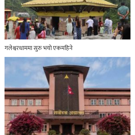
गलेश्वरधाममा सुरु भयो एकमहिने