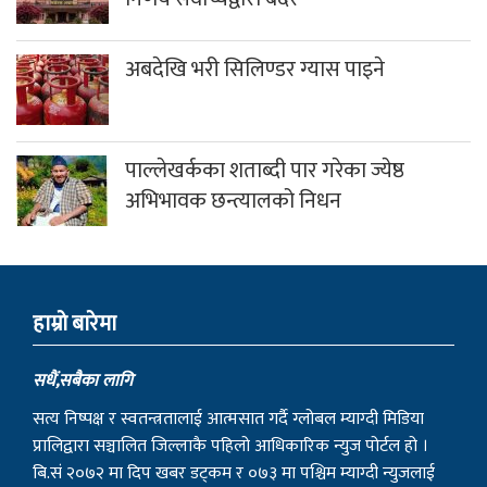
अबदेखि भरी सिलिण्डर ग्यास पाइने
पाल्लेखर्कका शताब्दी पार गरेका ज्येष्ठ
अभिभावक छन्त्यालको निधन
हाम्राे बारेमा
सधैं,सबैका लागि
सत्य निष्पक्ष र स्वतन्त्रतालाई आत्मसात गर्दै ग्लोबल म्याग्दी मिडिया
प्रालिद्वारा सञ्चालित जिल्लाकै पहिलो आधिकारिक न्युज पोर्टल हो ।
बि.सं २०७२ मा दिप खबर डट्कम र ०७३ मा पश्चिम म्याग्दी न्युजलाई