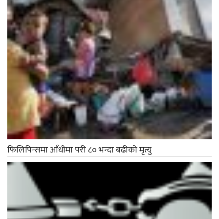
फिलिपिन्समा आँधीमा परी ८० भन्दा बढीको मृत्यु