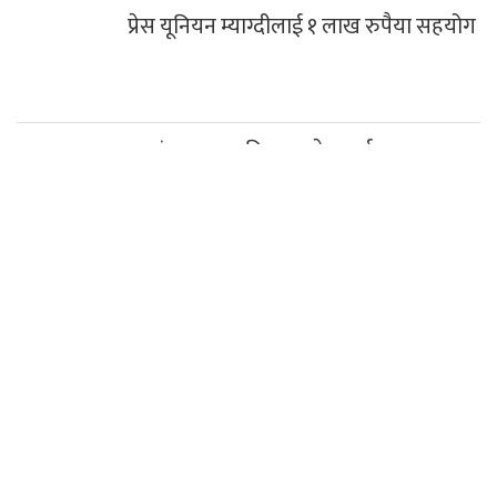
प्रेस यूनियन म्याग्दीलाई १ लाख रुपैया सहयोग
रघुगंगामा ७८ प्रतिशत बजेट खर्च
साउनको तेस्रो सोमबार गलेश्वरधाममा ३ लाख
३३ हजारभन्दा बढी भेटी संकलन
दिवंगत निर्मल पुर्जाको एआई नक्कली तस्बिर
भाइरल
हिमपहिरोमा परेर निर्मल पुर्जासहित १० आरोही