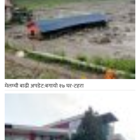
मेलम्ची बाढी अपडेट:बगायो १७ घर-टहरा