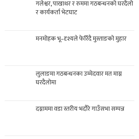
गलेश्वर, पाखाथर र रुममा गठबन्धनको घरदैलो
र कार्यकर्ता भेटघाट
मनमोहक भू–दृश्यले फेरिँदै मुस्ताङको मुहार
लुलाङमा गठबन्धनका उम्मेदवार मत माग्न
घरदैलोमा
दग्नाममा वडा स्तरीय भदौरे गाउँसभा सम्पन्न