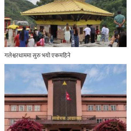
गलेश्वरधाममा सुरु भयो एकमहिने