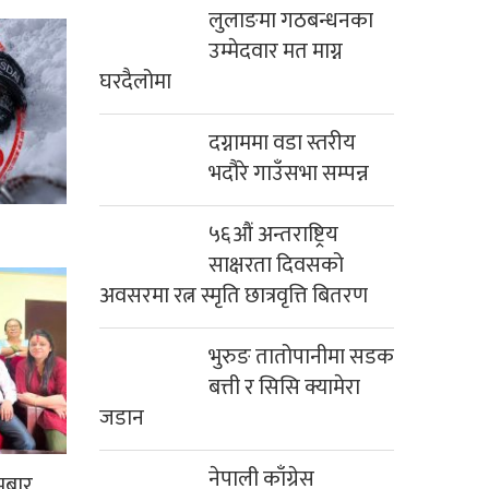
उम्मेदवार मत माग्न
घरदैलोमा
दग्नाममा वडा स्तरीय
भदौरे गाउँसभा सम्पन्न
५६औं अन्तराष्ट्रिय
साक्षरता दिवसको
अवसरमा रत्न स्मृति छात्रवृत्ति बितरण
भुरुङ तातोपानीमा सडक
बत्ती र सिसि क्यामेरा
जडान
नेपाली काँग्रेस
म्याग्दीबाट