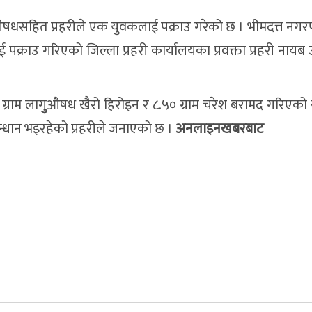
्यान मुद्दाका फरार
गलेश्वरमा साउनको पहिलो सो
्चारमाध्यमलाई सरकारी
अबदेखि भरी सिलिण्डर ग्यास