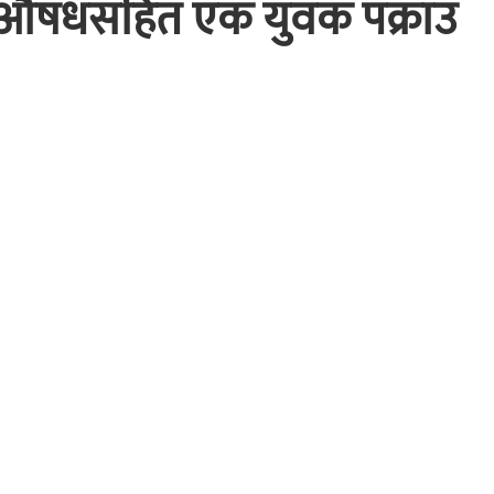
गुऔषधसहित एक युवक पक्राउ
औषधसहित प्रहरीले एक युवकलाई पक्राउ गरेको छ । भीमदत्त नग
 पक्राउ गरिएको जिल्ला प्रहरी कार्यालयका प्रवक्ता प्रहरी नायब
म लागुुऔषध खैरो हिरोइन र ८.५० ग्राम चरेश बरामद गरिएको न्
न्धान भइरहेको प्रहरीले जनाएको छ ।
अनलाइनखबरबाट