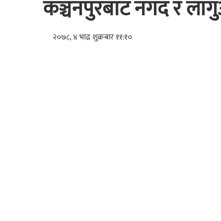
कञ्चनपुरबाट नगद र ला
२०७८, ४ भाद्र शुक्रबार ११:१०
धनगढी । कञ्चनपुरबाट झण्डै डेढ लाख नगद र लागु
१२ ऐरीबाट सोही ठाउँका २० वर्षीय सुदर्शन भारतीलाई
सिद्धराज न्यौपानेले जानकारी दिनुभयो ।
भारतीको साथबाट एक लाख ४१ हजार नगद, १४.६७ ग्रा
बताउनुभयो । भारतीलाई नियन्त्रणमा राखेर थप अनुस