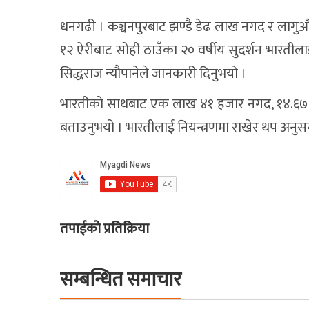
कर्तव्य ज
गलेश्वरधाममा सुरु भयो एकमहिने
निजी सञ
विज्ञापन