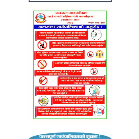
रपालिका–
 उपरीक्षक
यौपानेले