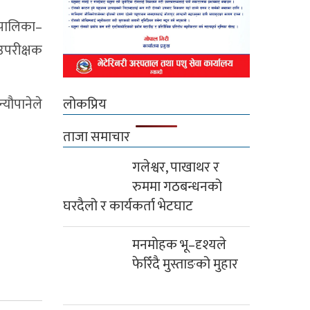
मबार
लोकप्रिय
ताजा समाचार
गलेश्वर, पाखाथर र
रुममा गठबन्धनको
घरदैलो र कार्यकर्ता भेटघाट
मनमोहक भू–दृश्यले
फेरिँदै मुस्ताङको मुहार
लुलाङमा गठबन्धनका