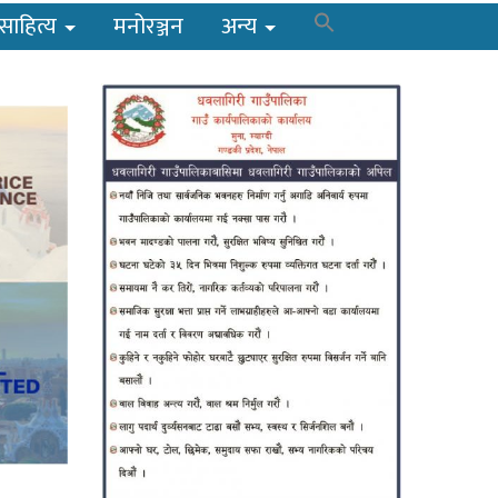
साहित्य
मनोरञ्जन
अन्य