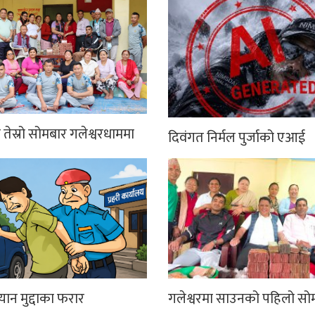
तेस्रो सोमबार गलेश्वरधाममा
दिवंगत निर्मल पुर्जाको एआई
्यान मुद्दाका फरार
गलेश्वरमा साउनको पहिलो सो