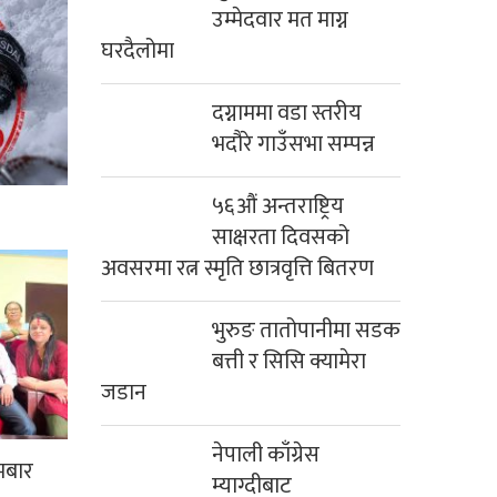
उम्मेदवार मत माग्न
घरदैलोमा
दग्नाममा वडा स्तरीय
भदौरे गाउँसभा सम्पन्न
५६औं अन्तराष्ट्रिय
साक्षरता दिवसको
अवसरमा रत्न स्मृति छात्रवृत्ति बितरण
भुरुङ तातोपानीमा सडक
बत्ती र सिसि क्यामेरा
जडान
नेपाली काँग्रेस
मबार
म्याग्दीबाट