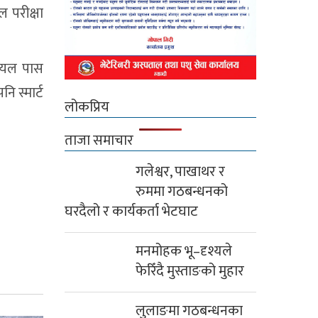
 परीक्षा
रायल पास
 स्मार्ट
लोकप्रिय
ताजा समाचार
गलेश्वर, पाखाथर र
रुममा गठबन्धनको
घरदैलो र कार्यकर्ता भेटघाट
मनमोहक भू–दृश्यले
फेरिँदै मुस्ताङको मुहार
लुलाङमा गठबन्धनका