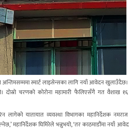
 अन्तिमसम्ममा स्मार्ट लाइसेन्सका लागि नयाँ आवेदन खुलाउँदैछ।
ो। दोस्रो चरणको कोरोना महामारी फैलिएसँगै गत वैशाख १६
िन लागेको यातायात व्यवस्था विभागका महानिर्देशक नमराज 
नेछ,’ महानिर्देशक घिमिरेले भन्नुभयो, ‘तर काठमाडौंमा नयाँ आव