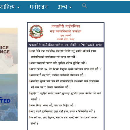
साहित्य
मनोरञ्जन
अन्य