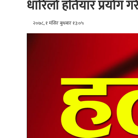
धारिलो हतियार प्रयोग गर
२०७८, १ मंसिर बुधबार १३:०५