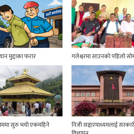
्यान मुद्दाका फरार
गलेश्वरमा साउनको पहिलो सो
धाममा सुरु भयो एकमहिने
निजी सञ्चारमाध्यमलाई सरकार
विज्ञापन