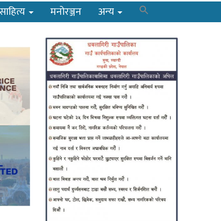
साहित्य
मनोरञ्जन
अन्य