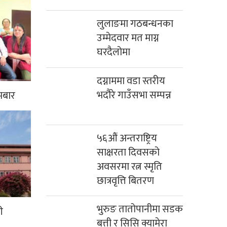
लुलाङमा गठबन्धनका
उम्मेदवार मत माग्न
घरदैलोमा
दग्नाममा वडा स्तरीय
भदौरे गाउँसभा सम्पन्न
मबार
५६औं अन्तराष्ट्रिय
साक्षरता दिवसको
अवसरमा रत्न स्मृति
छात्रवृत्ति बितरण
भुरुङ तातोपानीमा सडक
ी
बत्ती र सिसि क्यामेरा